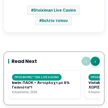
Stoiximan Live Casino
δελτίο τύπου
Read Next
‹
›
ΠΡΟΣΦΟΡΈΣ* ΤΩΝ LIVE ΚΑΖΊΝΟ
ΠΡΟΣΦΟΡΈΣ*
bwin: ΠΑΟΚ – Άντερλεχτ με 0%
Vistabet:
Γκανιότα*!
ΧΩΡΙΣ Γκα
6 Αυγούστου, 2026
6 Αυγούστου, 