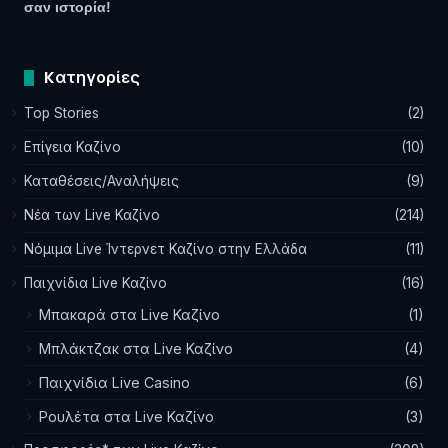
σαν ιστορία!
Kατηγορίες
Top Stories
(2)
Επίγεια Καζίνο
(10)
Καταθέσεις/Αναλήψεις
(9)
Νέα των Live Καζίνο
(214)
Νόμιμα Live Ίντερνετ Καζίνο στην Ελλάδα
(11)
Παιχνίδια Live Καζίνο
(16)
Μπακαρά στα Live Καζίνο
(1)
Μπλάκτζακ στα Live Καζίνο
(4)
Παιχνίδια Live Casino
(6)
Ρουλέτα στα Live Καζίνο
(3)