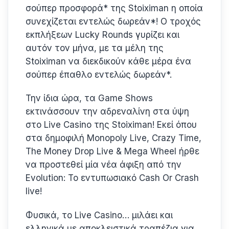
NEA
σούπερ προσφορά* της Stoiximan η οποία
συνεχίζεται εντελώς δωρεάν*! Ο τροχός
TOP STORIES
εκπλήξεων Lucky Rounds γυρίζει και
αυτόν τον μήνα, με τα μέλη της
ΣΤΟΙΧΗΜΑ
Stoiximan να διεκδικούν κάθε μέρα ένα
σούπερ έπαθλο εντελώς δωρεάν*.
Την ίδια ώρα, τα Game Shows
εκτινάσσουν την αδρεναλίνη στα ύψη
στο Live Casino της Stoiximan! Εκεί όπου
στα δημοφιλή Μonopoly Live, Crazy Time,
The Money Drop Live & Mega Wheel ήρθε
να προστεθεί μία νέα άφιξη από την
Evolution: Το εντυπωσιακό Cash Or Crash
live!
Φυσικά, το Live Casinο… μιλάει και
ελληνικά με αποκλειστικά τραπέζια για