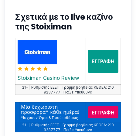
Σχετικά με το live καζίνο
της Stoiximan
ΕΓΓΡΑΦΗ
Stoiximan Casino Review
21+ | Ρυθμιστής ΕΕΕΠ | Γραμμή βοήθειας ΚΕΘΕΑ: 210
9237777 | Παίξε Υπεύθυνα
Μία ξεχωριστή
προσφορά* κάθε ημέρα!
ΕΓΓΡΑΦΗ
*Ισχύουν Όροι & Προϋποθέσεις
21+ | Ρυθμιστής ΕΕΕΠ | Γραμμή βοήθειας ΚΕΘΕΑ: 210
9237777 | Παίξε Υπεύθυνα