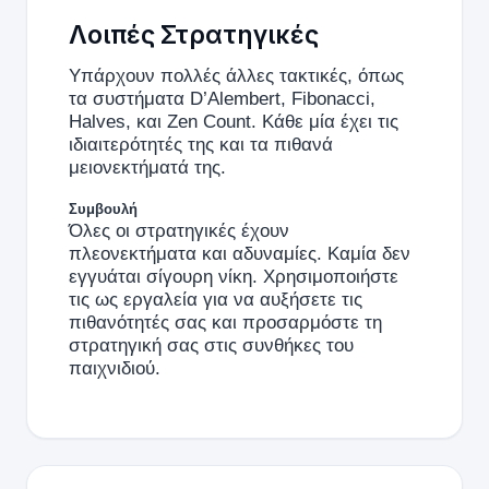
Λοιπές Στρατηγικές
Υπάρχουν πολλές άλλες τακτικές, όπως
τα συστήματα D’Alembert, Fibonacci,
Halves, και Zen Count. Κάθε μία έχει τις
ιδιαιτερότητές της και τα πιθανά
μειονεκτήματά της.
Συμβουλή
Όλες οι στρατηγικές έχουν
πλεονεκτήματα και αδυναμίες. Καμία δεν
εγγυάται σίγουρη νίκη. Χρησιμοποιήστε
τις ως εργαλεία για να αυξήσετε τις
πιθανότητές σας και προσαρμόστε τη
στρατηγική σας στις συνθήκες του
παιχνιδιού.