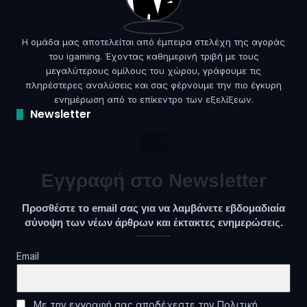
Η ομάδα μας αποτελείται από έμπειρα στελέχη της αγοράς
του igaming. Έχοντας καθημερινή τριβή με τους
μεγαλύτερους ομίλους του χώρου, γράφουμε τις
πληρέστερες αναλύσεις και σας φέρνουμε την πιο έγκυρη
ενημέρωση από το επίκεντρο των εξελίξεων.
Newsletter
Εγγραφή στο Newsletter
Προσθέστε το email σας για να λαμβάνετε εβδομαδιαία
σύνοψη των νέων άρθρων και έκτακτες ενημερώσεις.
Email
Με την εγγραφή σας αποδέχεστε την Πολιτική