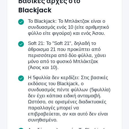
Βασικές αρχές στο
Blackjack
Το Blackjack: Το Μπλάκτζακ είναι ο
συνδυασμός ενός 10 (είτε αριθμητικό
φύλλο είτε φιγούρα) και ενός Άσου.
Soft 21: Το "Soft 21", δηλαδή το
άθροισμα 21 που προκύπτει από
περισσότερα από δύο φύλλα, χάνει
μόνο από το φυσικό Μπλάκτζακ
(Άσος και 10).
Η 5φυλλία δεν κερδίζει: Στις βασικές
εκδόσεις του Blackjack, ο
συνδυασμός πέντε φύλλων (5φυλλία)
δεν έχει κάποια ειδική ανταμοιβή.
Ωστόσο, σε ορισμένες διαδικτυακές
παραλλαγές μπορεί να
επιβραβεύεται, αν και αυτό δεν είναι
συνηθισμένο.