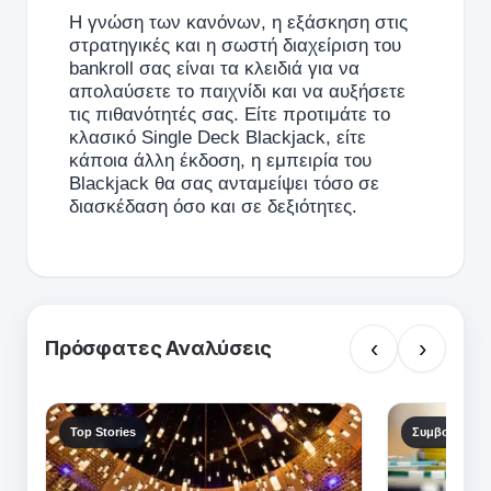
Η γνώση των κανόνων, η εξάσκηση στις
στρατηγικές και η σωστή διαχείριση του
bankroll σας είναι τα κλειδιά για να
απολαύσετε το παιχνίδι και να αυξήσετε
τις πιθανότητές σας. Είτε προτιμάτε το
κλασικό Single Deck Blackjack, είτε
κάποια άλλη έκδοση, η εμπειρία του
Blackjack θα σας ανταμείψει τόσο σε
διασκέδαση όσο και σε δεξιότητες.
‹
›
Πρόσφατες Αναλύσεις
Top Stories
Συμβουλές