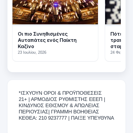
Οι πιο Συνηθισμένες
Πότε ση
Αυταπάτες ενός Παίκτη
τραπέζι σ
Καζίνο
σταματάμ
Οδηγός γ
23 Ιουλίου, 2026
24 Φεβρουαρ
καζίνο
*ΙΣΧΥΟΥΝ ΟΡΟΙ & ΠΡΟΫΠΟΘΕΣΕΙΣ
21+ | ΑΡΜΟΔΙΟΣ ΡΥΘΜΙΣΤΗΣ ΕΕΕΠ |
ΚΙΝΔΥΝΟΣ ΕΘΙΣΜΟΥ & ΑΠΩΛΕΙΑΣ
ΠΕΡΙΟΥΣΙΑΣ| ΓΡΑΜΜΗ ΒΟΗΘΕΙΑΣ
ΚΕΘΕΑ: 210 9237777 | ΠΑΙΞΕ ΥΠΕΥΘΥΝΑ