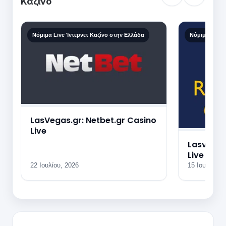
Καζίνο
Νόμιμα Live Ίντερνετ Καζίνο στην Ελλάδα
Νόμιμα Live 
LasVegas.gr: Netbet.gr Casino
Live
Lasvegas
Live
22 Ιουλίου, 2026
15 Ιουνίου, 