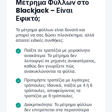
Μέτρημα Φύλλων στο
Blackjack – Είναι
Εφικτό;
Το μέτρημα φύλλων είναι δυνατό και
μπορεί να σας δώσει πλεονέκτημα, αλλά
απαιτεί ειδικές συνθήκες:
Παίξτε σε τραπέζια με χειροκίνητο
ανακάτεμα: Το μέτρημα δεν
λειτουργεί σε μηχανές ανακατέματος,
καθώς δεν γνωρίζετε πώς
ανακυκλώνονται τα φύλλα.
Προτιμήστε τραπέζια με λιγότερες
τράπουλες: Ιδανικά, παίξτε με 4 ή 6
τράπουλες, αποφεύγοντας τα
τραπέζια με 8 τράπουλες.
Διακριτικότητα: Το μέτρημα φύλλων
δεν επιτρέπεται στα περισσότερα