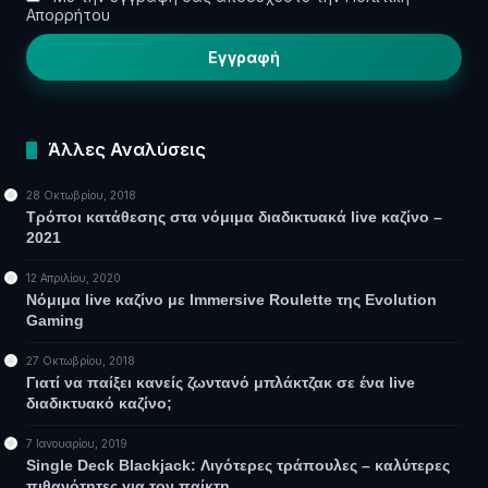
Απορρήτου
Άλλες Αναλύσεις
28 Οκτωβρίου, 2018
Τρόποι κατάθεσης στα νόμιμα διαδικτυακά live καζίνο –
2021
12 Απριλίου, 2020
Νόμιμα live καζίνο με Immersive Roulette της Evolution
Gaming
27 Οκτωβρίου, 2018
Γιατί να παίξει κανείς ζωντανό μπλάκτζακ σε ένα live
διαδικτυακό καζίνο;
7 Ιανουαρίου, 2019
Single Deck Blackjack: Λιγότερες τράπουλες – καλύτερες
πιθανότητες για τον παίκτη