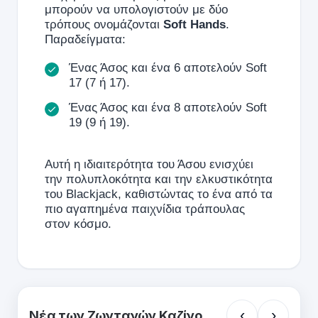
μπορούν να υπολογιστούν με δύο
τρόπους ονομάζονται
Soft Hands
.
Παραδείγματα:
Ένας Άσος και ένα 6 αποτελούν Soft
17 (7 ή 17).
Ένας Άσος και ένα 8 αποτελούν Soft
19 (9 ή 19).
Αυτή η ιδιαιτερότητα του Άσου ενισχύει
την πολυπλοκότητα και την ελκυστικότητα
του Blackjack, καθιστώντας το ένα από τα
πιο αγαπημένα παιχνίδια τράπουλας
στον κόσμο.
‹
›
Νέα των Ζωντανών Καζίνο