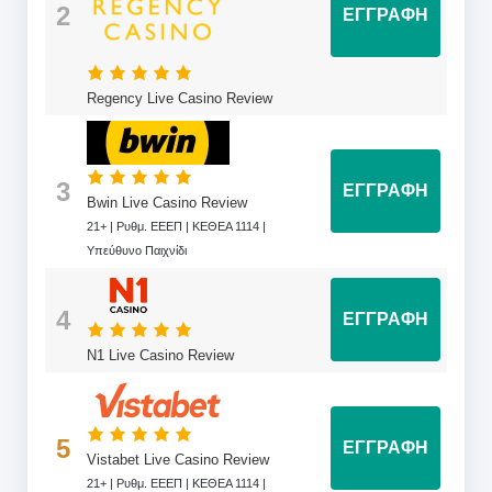
2
ΕΓΓΡΑΦΗ
Regency Live Casino Review
3
ΕΓΓΡΑΦΗ
Bwin Live Casino Review
21+ | Ρυθμ. ΕΕΕΠ | ΚΕΘΕΑ 1114 |
Υπεύθυνο Παιχνίδι
4
ΕΓΓΡΑΦΗ
N1 Live Casino Review
5
ΕΓΓΡΑΦΗ
Vistabet Live Casino Review
21+ | Ρυθμ. ΕΕΕΠ | ΚΕΘΕΑ 1114 |