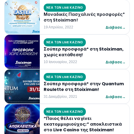
NEA
ΝΈΑ ΤΩΝ LIVE ΚΑΖΊΝΟ
Μοναδικές Πασχαλινές προσφορές*
TOP STORIES
στη Stoiximan!
Διάβασε
→
19 Απριλίου, 2022
ΣΤΟΙΧΗΜΑ
ΝΈΑ ΤΩΝ LIVE ΚΑΖΊΝΟ
Σούπερ προσφορά* στη Stoiximan,
χωρίς κατάθεση!
Διάβασε
→
10 Ιανουαρίου, 2022
ΝΈΑ ΤΩΝ LIVE ΚΑΖΊΝΟ
Σούπερ προσφορά* στην Quantum
Roulette στη Stoiximan!
Διάβασε
→
31 Δεκεμβρίου, 2021
ΝΈΑ ΤΩΝ LIVE ΚΑΖΊΝΟ
“Ποιος θέλει να γίνει
εκατομμυριούχος;” αποκλειστικά
στο Live Casino της Stoiximan!