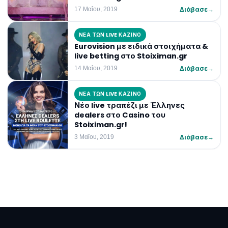
Διάβασε
→
17 Μαΐου, 2019
ΝΈΑ ΤΩΝ LIVE ΚΑΖΊΝΟ
Eurovision με ειδικά στοιχήματα &
live betting στο Stoiximan.gr
Διάβασε
→
14 Μαΐου, 2019
ΝΈΑ ΤΩΝ LIVE ΚΑΖΊΝΟ
Νέο live τραπέζι με Έλληνες
dealers στο Casino του
Stoiximan.gr!
Διάβασε
→
3 Μαΐου, 2019