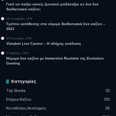
Γιατί να παίξει κανείς ζωντανό μπλάκτζακ σε ένα live
διαδικτυακό καζίνο;
28 Οκτωβρίου, 2018
Τρόποι κατάθεσης στα νόμιμα διαδικτυακά live καζίνο –
2021
18 Ιανουαρίου, 2019
Vistabet Live Casino – Η πλήρης ανάλυση
12 Απριλίου, 2020
Νόμιμα live καζίνο με Immersive Roulette της Evolution
Gaming
Kατηγορίες
Top Stories
(2)
Επίγεια Καζίνο
(10)
Καταθέσεις/Αναλήψεις
(9)