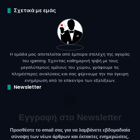
Σχετικά με εμάς
Η ομάδα μας αποτελείται από έμπειρα στελέχη της αγοράς
του igaming. Έχοντας καθημερινή τριβή με τους
μεγαλύτερους ομίλους του χώρου, γράφουμε τις
πληρέστερες αναλύσεις και σας φέρνουμε την πιο έγκυρη
ενημέρωση από το επίκεντρο των εξελίξεων.
Newsletter
Εγγραφή στο Newsletter
Προσθέστε το email σας για να λαμβάνετε εβδομαδιαία
σύνοψη των νέων άρθρων και έκτακτες ενημερώσεις.