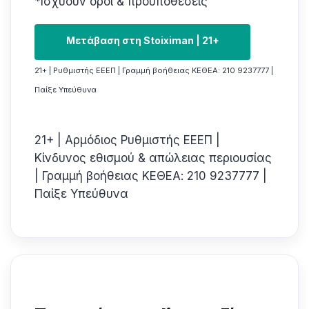
*Ισχύουν όροι & προϋποθέσεις
Μετάβαση στη Stoiximan | 21+
21+ | Ρυθμιστής ΕΕΕΠ | Γραμμή βοήθειας ΚΕΘΕΑ: 210 9237777 |
Παίξε Υπεύθυνα
21+ | Αρμόδιος Ρυθμιστής ΕΕΕΠ |
Κίνδυνος εθισμού & απώλειας περιουσίας
| Γραμμή βοήθειας ΚΕΘΕΑ: 210 9237777 |
Παίξε Υπεύθυνα