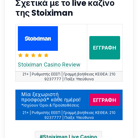
Σχετικά με το live καζίνο
της Stoiximan
ΕΓΓΡΑΦΗ
Stoiximan Casino Review
21+ | Ρυθμιστής ΕΕΕΠ | Γραμμή βοήθειας ΚΕΘΕΑ: 210
9237777 | Παίξε Υπεύθυνα
Μία ξεχωριστή
προσφορά* κάθε ημέρα!
ΕΓΓΡΑΦΗ
*Ισχύουν Όροι & Προϋποθέσεις
21+ | Ρυθμιστής ΕΕΕΠ | Γραμμή βοήθειας ΚΕΘΕΑ: 210
9237777 | Παίξε Υπεύθυνα
Stoiximan Live Casino