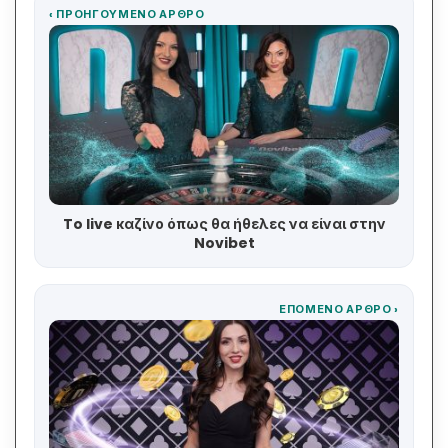
To live καζίνο όπως θα ήθελες να είναι στην
Novibet