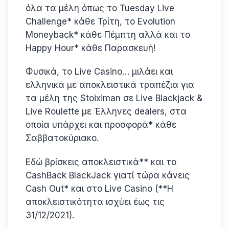
NEA
όλα τα μέλη όπως το Tuesday Live
Challenge* κάθε Τρίτη, το Evolution
TOP STORIES
Moneyback* κάθε Πέμπτη αλλά και το
Happy Hour* κάθε Παρασκευή!
ΣΤΟΙΧΗΜΑ
Φυσικά, το Live Casinο… μιλάει και
ελληνικά με αποκλειστικά τραπέζια για
τα μέλη της Stoiximan σε Live Blackjack &
Live Roulette με Έλληνες dealers, στα
οποία υπάρχει και προσφορά* κάθε
Σαββατοκύριακο.
Εδώ βρίσκεις αποκλειστικά** και το
CashBack BlackJack γιατί τώρα κάνεις
Cash Out* και στο Live Casino (**Η
αποκλειστικότητα ισχύει έως τις
31/12/2021).