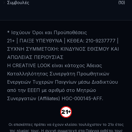
Συμβουλές
(10)
* Ισχύουν Όροι και Προϋποθέσεις
21+ | ΠΑΙΞΕ ΥΠΕΥΘΥΝΑ | ΚΕΘΕΑ: 210-9237777 |
ΣΥΧΝΗ ΣΥΜΜΕΤΟΧΗ: ΚΙΝΔΥΝΟΣ ΕΘΙΣΜΟΥ ΚΑΙ
ΑΠΩΛΕΙΑΣ ΠΕΡΙΟΥΣΙΑΣ
Η CREATIVE LOOK είναι κάτοχος Άδειας
Καταλληλότητας Συνεργάτη Προωθητικών
Ενεργειών Τυχερών Παιγνίων μέσω Διαδικτύου
από την ΕΕΕΠ με αριθμό στο Μητρώο
Συνεργατών (Αffiliates) HGC-000145-AFF.
Οι επισκέπτες πρέπει να έχουν κλείσει τουλάχιστον το 21ο έτος
της ηλικίας τους. Η συχνή συμμετοχή στα Παίγνια εκθέτει τους