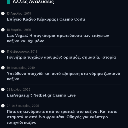
Άλλες Αναλύσεις
13 Απριλίου, 2019
Επίγειο Καζίνο Κέρκυρας / Casino Corfu
18 Μαρτίου, 2019
Las Vegas: Η παγκόσμια πρωτεύουσα των επίγειων
καζίνο και όχι μόνο
11 Φεβρουαρίου, 2019
Γεννήτρια τυχαίων αριθμών: ορισμός, σημασία, ιστορία
10 Ιανουαρίου, 2019
Υπεύθυνο παιχνίδι και αυτό-εξαίρεση στα νόμιμα ζωντανά
καζίνο
22 Ιουλίου, 2026
LasVegas.gr: Netbet.gr Casino Live
24 Φεβρουαρίου, 2025
Πότε σηκωνόμαστε από το τραπέζι στο καζίνο; Και πότε
σταματάμε από ένα φρουτάκι. Οδηγός για καλύτερο
παιχνίδι καζίνο