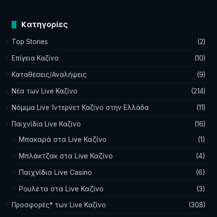
Kατηγορίες
Top Stories
(2)
Επίγεια Καζίνο
(10)
Καταθέσεις/Αναλήψεις
(9)
Νέα των Live Καζίνο
(214)
Νόμιμα Live Ίντερνετ Καζίνο στην Ελλάδα
(11)
Παιχνίδια Live Καζίνο
(16)
Μπακαρά στα Live Καζίνο
(1)
Μπλάκτζακ στα Live Καζίνο
(4)
Παιχνίδια Live Casino
(6)
Ρουλέτα στα Live Καζίνο
(3)
Προσφορές* των Live Καζίνο
(308)