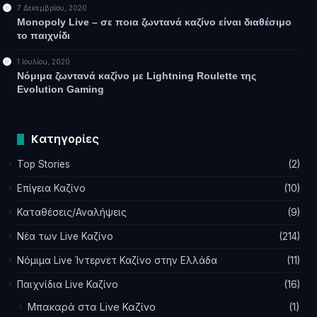
7 Δεκεμβρίου, 2020
Monopoly Live – σε ποια ζωντανά καζίνο είναι διαθέσιμο
το παιχνίδι
1 Ιουλίου, 2020
Νόμιμα ζωντανά καζίνο με Lightning Roulette της
Evolution Gaming
Kατηγορίες
Top Stories
(2)
Επίγεια Καζίνο
(10)
Καταθέσεις/Αναλήψεις
(9)
Νέα των Live Καζίνο
(214)
Νόμιμα Live Ίντερνετ Καζίνο στην Ελλάδα
(11)
Παιχνίδια Live Καζίνο
(16)
Μπακαρά στα Live Καζίνο
(1)