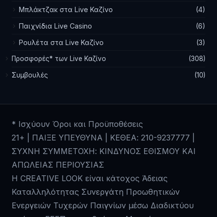
Μπλάκτζακ στα Live Καζίνο
(4)
Παιχνίδια Live Casino
(6)
Ρουλέτα στα Live Καζίνο
(3)
Προσφορές* των Live Καζίνο
(308)
Συμβουλές
(10)
* Ισχύουν Όροι και Προϋποθέσεις
21+ | ΠΑΙΞΕ ΥΠΕΥΘΥΝΑ | ΚΕΘΕΑ: 210-9237777 |
ΣΥΧΝΗ ΣΥΜΜΕΤΟΧΗ: ΚΙΝΔΥΝΟΣ ΕΘΙΣΜΟΥ ΚΑΙ
ΑΠΩΛΕΙΑΣ ΠΕΡΙΟΥΣΙΑΣ
Η CREATIVE LOOK είναι κάτοχος Άδειας
Καταλληλότητας Συνεργάτη Προωθητικών
Ενεργειών Τυχερών Παιγνίων μέσω Διαδικτύου