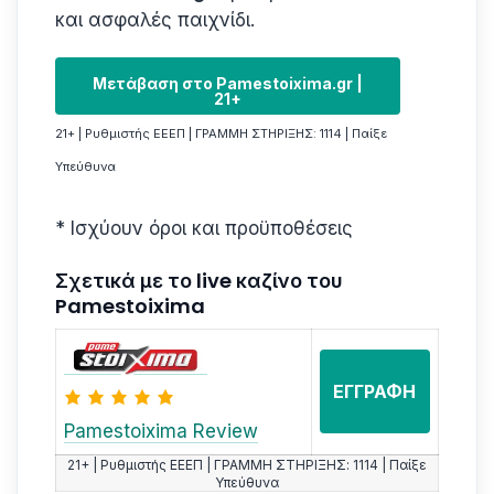
και ασφαλές παιχνίδι.
Μετάβαση στο Pamestoixima.gr |
21+
21+ | Ρυθμιστής ΕΕΕΠ | ΓΡΑΜΜΗ ΣΤΗΡΙΞΗΣ: 1114 | Παίξε
Υπεύθυνα
* Ισχύουν όροι και προϋποθέσεις
Σχετικά με το live καζίνο του
Pamestoixima
ΕΓΓΡΑΦΗ
Pamestoixima Review
21+ | Ρυθμιστής ΕΕΕΠ | ΓΡΑΜΜΗ ΣΤΗΡΙΞΗΣ: 1114 | Παίξε
Υπεύθυνα