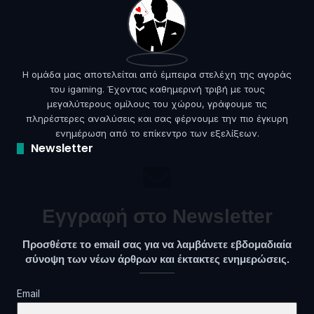
Η ομάδα μας αποτελείται από έμπειρα στελέχη της αγοράς
του igaming. Έχοντας καθημερινή τριβή με τους
μεγαλύτερους ομίλους του χώρου, γράφουμε τις
πληρέστερες αναλύσεις και σας φέρνουμε την πιο έγκυρη
ενημέρωση από το επίκεντρο των εξελίξεων.
Newsletter
Εγγραφή στο Newsletter
Προσθέστε το email σας για να λαμβάνετε εβδομαδιαία
σύνοψη των νέων άρθρων και έκτακτες ενημερώσεις.
Email