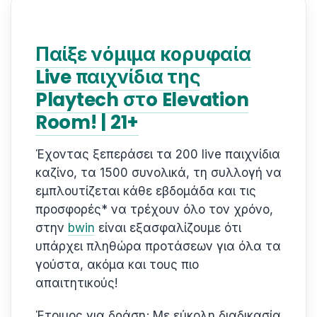
Παίξε νόμιμα κορυφαία
Live παιχνίδια της
Playtech στo Elevation
Room! | 21+
Έχοντας ξεπεράσει τα 200 live παιχνίδια
καζίνο, τα 1500 συνολικά, τη συλλογή να
εμπλουτίζεται κάθε εβδομάδα και τις
προσφορές* να τρέχουν όλο τον χρόνο,
στην
bwin
είναι εξασφαλίζουμε ότι
υπάρχει πληθώρα προτάσεων για όλα τα
γούστα, ακόμα και τους πιο
απαιτητικούς!
Έτοιμος για δράση; Με εύκολη διαδικασία