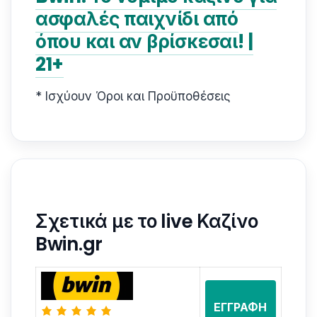
ασφαλές παιχνίδι από
όπου και αν βρίσκεσαι! |
21+
* Ισχύουν Όροι και Προϋποθέσεις
Σχετικά με το live Καζίνο
Bwin.gr
ΕΓΓΡΑΦΗ