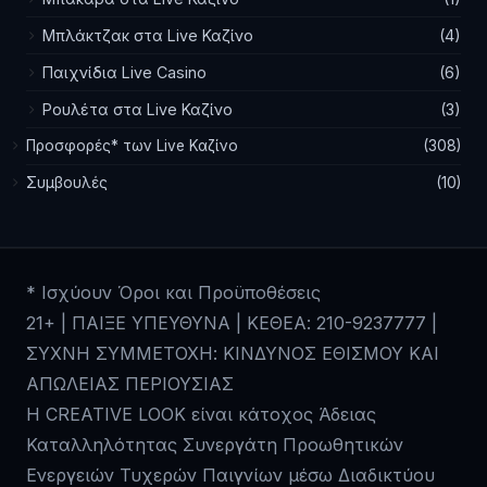
Μπλάκτζακ στα Live Καζίνο
(4)
Παιχνίδια Live Casino
(6)
Ρουλέτα στα Live Καζίνο
(3)
Προσφορές* των Live Καζίνο
(308)
Συμβουλές
(10)
* Ισχύουν Όροι και Προϋποθέσεις
21+ | ΠΑΙΞΕ ΥΠΕΥΘΥΝΑ | ΚΕΘΕΑ: 210-9237777 |
ΣΥΧΝΗ ΣΥΜΜΕΤΟΧΗ: ΚΙΝΔΥΝΟΣ ΕΘΙΣΜΟΥ ΚΑΙ
ΑΠΩΛΕΙΑΣ ΠΕΡΙΟΥΣΙΑΣ
Η CREATIVE LOOK είναι κάτοχος Άδειας
Καταλληλότητας Συνεργάτη Προωθητικών
Ενεργειών Τυχερών Παιγνίων μέσω Διαδικτύου