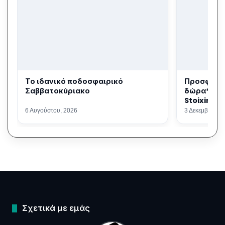
Το ιδανικό ποδοσφαιρικό
Προσφορά 
Σαββατοκύριακο
δώρα* χωρ
Stoiximan
6 Αυγούστου, 2026
3 Δεκεμβρίου,
Σχετικά με εμάς