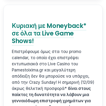
Κυριακή με Moneyback*
σε όλα τα Live Game
Shows!
Επιστρέφουμε όμως στα του promo
calendar, το οποίο έχει επιστρέψει
εντυπωσιακά στο Live Casino του
Pamestoixima.gr και μεγαλύτερη
απόδειξη δεν θα μπορούσε να υπάρχει,
από την Crazy Sunday! Η σημερινή (12/09)
άκρως θελκτική προσφορά*
δίνει στους
παίκτες τη δυνατότητα να λάβουν μια
γενναιόδωρη επιστροφή χρημάτων για