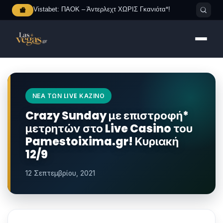
Vistabet: ΠΑΟΚ – Άντερλεχτ ΧΩΡΙΣ Γκανιότα*!
ΠΑΙΧΝΙΔΙΑ
LIVE CASINO
ΝΈΑ ΤΩΝ LIVE ΚΑΖΊΝΟ
Crazy Sunday με επιστροφή*
ΠΛΗΡΩΜΕΣ
μετρητών στο Live Casino του
Pamestoixima.gr! Κυριακή
ΕΠΙΓΕΙΑ
12/9
ΣΥΜΒΟΥΛΕΣ
12 Σεπτεμβρίου, 2021
ΠΡΟΣΦΟΡΕΣ*