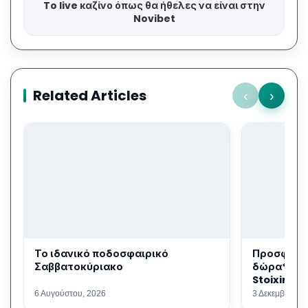
To live καζίνο όπως θα ήθελες να είναι στην
Novibet
Related Articles
‹
›
Το ιδανικό ποδοσφαιρικό
Προσφορά 
Σαββατοκύριακο
δώρα* χωρ
Stoiximan
6 Αυγούστου, 2026
3 Δεκεμβρίου,