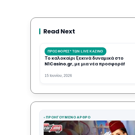
Read Next
ΠΡΟΣΦΟΡΈΣ* ΤΩΝ LIVE ΚΑΖΊΝΟ
Το καλοκαίρι ξεκινά δυναμικά στο
N1Casino.gr, με μια νέα προσφορά!
15 Ιουνίου, 2026