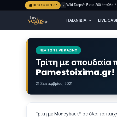
Wild Drops*: Extra 200 έπαθλα 
‹
ΠΡΟΣΦΟΡΕΣ*
ΠΑΙΧΝΙΔΙΑ
LIVE CAS
ΝΈΑ ΤΩΝ LIVE ΚΑΖΊΝΟ
Τρίτη με σπουδαία 
Pamestoixima.gr! Τ
21 Σεπτεμβρίου, 2021
Τρίτη με Moneyback* σε όλα τα παιχνί