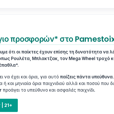
γιο προσφορών* στο Pamestoix
υμε ότι οι παίκτες έχουν επίσης τη δυνατότητα να 
α όπως Ρουλέτα, Μπλακτζακ, τον
Mega
Wheel τροχό κ
 έπαθλα*.
ι να έχει και όρια, για αυτό
παίζεις πάντα υπεύθυνα
α ή και μηνιαία όρια παιχνιδιού αλλά και ποσού που 
r
προάγει το υπεύθυνο και ασφαλές παιχνίδι.
| 21+