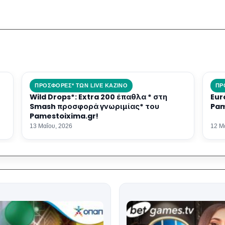
ΠΡΟΣΦΟΡΈΣ* ΤΩΝ LIVE ΚΑΖΊΝΟ
ΠΡ
Wild Drops*: Extra 200 έπαθλα * στη
Eur
Smash προσφορά γνωριμίας* του
Pam
Pamestoixima.gr!
13 Μαΐου, 2026
12 Μ