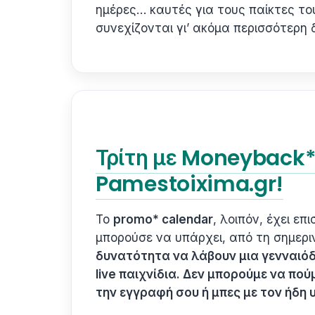
ημέρες… καυτές για τους παίκτες το
συνεχίζονται γι’ ακόμα περισσότερη 
Τρίτη με Moneyback* 
Pamestoixima.gr!
To
promo* calendar
, λοιπόν, έχει ε
μπορούσε να υπάρχει, από τη σημερι
δυνατότητα να λάβουν μια γενναιό
live παιχνίδια. Δεν μπορούμε να πού
την εγγραφή σου ή μπες με τον ήδη 