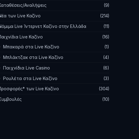
Καταθέσεις/Αναλήψεις
(9)
Νέα των Live Καζίνο
(214)
Νόμιμα Live Ίντερνετ Καζίνο στην Ελλάδα
(11)
Παιχνίδια Live Καζίνο
(16)
Μπακαρά στα Live Καζίνο
(1)
Μπλάκτζακ στα Live Καζίνο
(4)
Παιχνίδια Live Casino
(6)
Ρουλέτα στα Live Καζίνο
(3)
Προσφορές* των Live Καζίνο
(304)
Συμβουλές
(10)