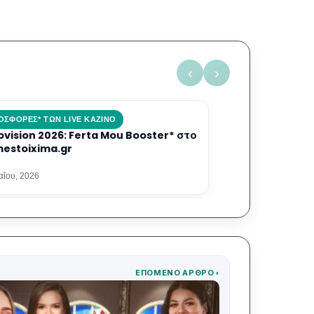
‹
›
ΟΣΦΟΡΈΣ* ΤΩΝ LIVE ΚΑΖΊΝΟ
ovision 2026: Ferta Mou Booster* στο
estoixima.gr
αΐου, 2026