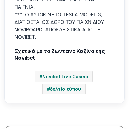
ΠΑΙΓΝΙΑ.
***ΤΟ ΑΥΤΟΚΙΝΗΤΟ TESLA MODEL 3,
ΔΙΑΤΙΘΕΤΑΙ ΩΣ ΔΩΡΟ ΤΟΥ ΠΑΙΧΝΙΔΙΟΥ
NOVIBOARD, ΑΠΟΚΛΕΙΣΤΙΚΑ ΑΠΟ ΤΗ
NOVIBET.
Σχετικά με το Ζωντανό Καζίνο της
Novibet
Novibet Live Casino
δελτίο τύπου