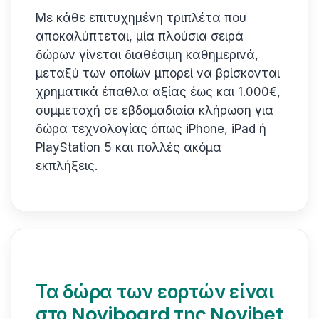
Με κάθε επιτυχημένη τριπλέτα που
αποκαλύπτεται, μία πλούσια σειρά
δώρων γίνεται διαθέσιμη καθημερινά,
μεταξύ των οποίων μπορεί να βρίσκονται
χρηματικά έπαθλα αξίας έως και 1.000€,
συμμετοχή σε εβδομαδιαία κλήρωση για
δώρα τεχνολογίας όπως iPhone, iPad ή
PlayStation 5 και πολλές ακόμα
εκπλήξεις.
Τα δώρα των εορτών είναι
στο Noviboard της Novibet