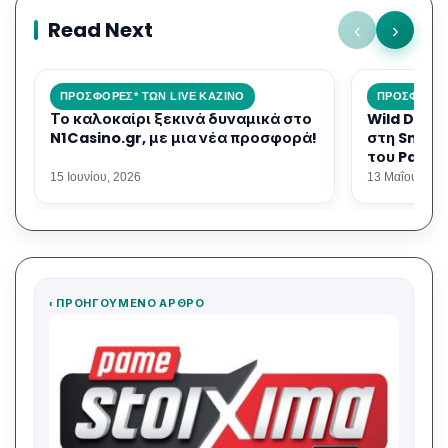
Read Next
‹
›
ΠΡΟΣΦΟΡΈΣ* ΤΩΝ LIVE ΚΑΖΊΝΟ
ΠΡΟΣΦΟΡΈΣ*
Το καλοκαίρι ξεκινά δυναμικά στο
Wild Drops
N1Casino.gr, με μια νέα προσφορά!
στη Smash
του Pames
15 Ιουνίου, 2026
13 Μαΐου, 202