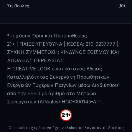
Συμβουλές
(10)
* Ισχύουν Όροι και Προϋποθέσεις
21+ | ΠΑΙΞΕ ΥΠΕΥΘΥΝΑ | ΚΕΘΕΑ: 210-9237777 |
ΣΥΧΝΗ ΣΥΜΜΕΤΟΧΗ: ΚΙΝΔΥΝΟΣ ΕΘΙΣΜΟΥ ΚΑΙ
ΑΠΩΛΕΙΑΣ ΠΕΡΙΟΥΣΙΑΣ
Η CREATIVE LOOK είναι κάτοχος Άδειας
Καταλληλότητας Συνεργάτη Προωθητικών
Ενεργειών Τυχερών Παιγνίων μέσω Διαδικτύου
από την ΕΕΕΠ με αριθμό στο Μητρώο
Συνεργατών (Αffiliates) HGC-000145-AFF.
Οι επισκέπτες πρέπει να έχουν κλείσει τουλάχιστον το 21ο έτος