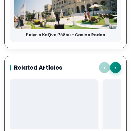
Επίγειο Καζίνο Ρόδου - Casino Rodos
Related Articles
‹
›