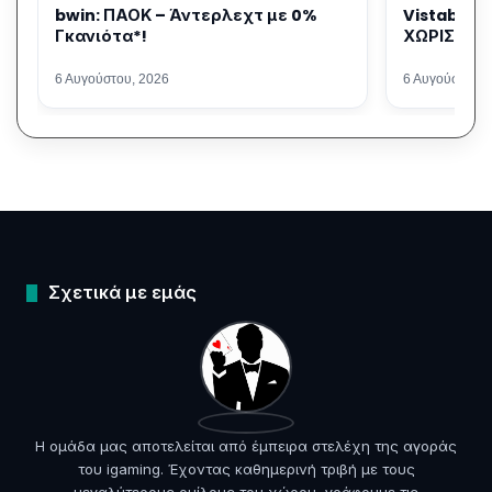
bwin: ΠΑΟΚ – Άντερλεχτ με 0%
Vistabet:
Γκανιότα*!
ΧΩΡΙΣ Γκα
6 Αυγούστου, 2026
6 Αυγούστου, 
Σχετικά με εμάς
Η ομάδα μας αποτελείται από έμπειρα στελέχη της αγοράς
του igaming. Έχοντας καθημερινή τριβή με τους
μεγαλύτερους ομίλους του χώρου, γράφουμε τις