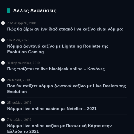
Άλλες Αναλύσεις
7 Δεκεμβρίου, 2018
Πώς θα ξέρω αν ένα διαδικτυακό live καζίνο είναι νόμιμο;
1 Ιουλίου, 2020
Νόμιμα ζωντανά καζίνο με Lightning Roulette της
Evolution Gaming
15 Φεβρουαρίου, 2019
Πώς παίζεται το live blackjack online – Κανόνες
26 Μαΐου, 2019
Που θα παίξετε νόμιμα ζωντανά καζίνο με Live Dealers της
Evolution
25 Ιουλίου, 2019
Νόμιμα live online casino με Neteller – 2021
7 Απριλίου, 2019
Νόμιμα live online καζίνο με Πιστωτική Κάρτα στην
Ελλάδα το 2021