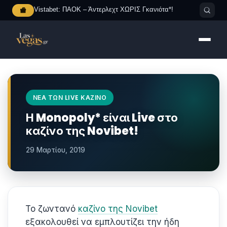
Vistabet: ΠΑΟΚ – Άντερλεχτ ΧΩΡΙΣ Γκανιότα*!
ΠΑΙΧΝΙΔΙΑ
LIVE CASINO
ΝΈΑ ΤΩΝ LIVE ΚΑΖΊΝΟ
Η Monopoly* είναι Live στο
ΠΛΗΡΩΜΕΣ
καζίνο της Novibet!
ΕΠΙΓΕΙΑ
29 Μαρτίου, 2019
ΣΥΜΒΟΥΛΕΣ
ΠΡΟΣΦΟΡΕΣ*
Το ζωντανό
καζίνο της Novibet
εξακολουθεί να εμπλουτίζει την ήδη