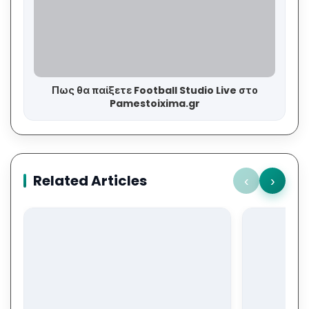
Πως θα παίξετε Football Studio Live στο
Pamestoixima.gr
Related Articles
‹
›