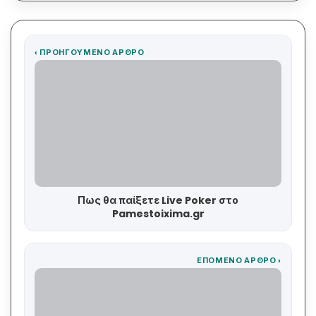
Πως θα παίξετε Live Poker στο
Pamestoixima.gr