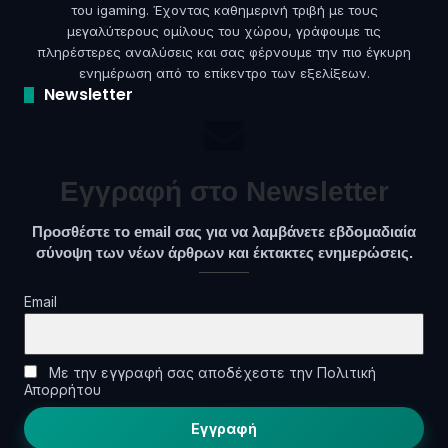
του igaming. Έχοντας καθημερινή τριβή με τους
μεγαλύτερους ομίλους του χώρου, γράφουμε τις
πληρέστερες αναλύσεις και σας φέρνουμε την πιο έγκυρη
ενημέρωση από το επίκεντρο των εξελίξεων.
Newsletter
Εγγραφή στο Newsletter
Προσθέστε το email σας για να λαμβάνετε εβδομαδιαία
σύνοψη των νέων άρθρων και έκτακτες ενημερώσεις.
Email
Με την εγγραφή σας αποδέχεστε την Πολιτική
Απορρήτου