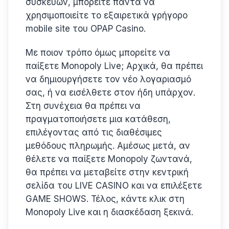
συσκευών, μπορείτε πάντα να
χρησιμοποιείτε το εξαιρετικά γρήγορο
mobile site του OPAP Casino.
Με ποιον τρόπο όμως μπορείτε να
παίξετε Monopoly Live; Αρχικά, θα πρέπει
να δημιουργήσετε τον νέο λογαριασμό
σας, ή να εισέλθετε στον ήδη υπάρχον.
Στη συνέχεια θα πρέπει να
πραγματοποιήσετε μια κατάθεση,
επιλέγοντας από τις διαθέσιμες
μεθόδους πληρωμής. Αμέσως μετά, αν
θέλετε να παίξετε Monopoly ζωντανά,
θα πρέπει να μεταβείτε στην κεντρική
σελίδα του LIVE CASINO και να επιλέξετε
GAME SHOWS. Τέλος, κάντε κλικ στη
Monopoly Live και η διασκέδαση ξεκινά.