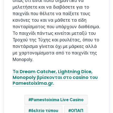
όπως ότι είναι πολύ σημαντικό να
μελετήσετε και να διαβάσετε για το
παιχνίδι που θέλετε να παίξετε τους
κανόνες του και να μάθετε τα είδη
πονταρίσματος που υπάρχουν διαθέσιμα.
Το παιχνίδι πάντως κινείται μεταξύ του
Τροχού της Τύχης και ρουλέτας, όπου το
ποντάρισμα γίνεται όχι με μάρκες αλλά
με χαρτονομίσματα από το παιχνίδι της
Monopoly.
Τα Dream Catcher, Lightning Dice,
Monopoly βρίσκονται στο casino του
Pamestoixima.gr.
Pamestoixima Live Casino
δελτίο τύπου
ΟΠΑΠ