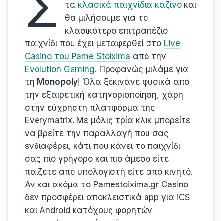
Σ
NEA
τα
κλασικά παιχνίδια καζίνο
και
θα μιλήσουμε για το
TOP STORIES
κλασικότερο επιτραπέζιο
παιχνίδι που έχει μεταφερθεί στο
Live
ΣΤΟΙΧΗΜΑ
Casino του Pame Stoixima
από την
Evolution Gaming
. Προφανώς μιλάμε για
τη
Monopoly
! Όλα ξεκινάνε φυσικά από
την εξαιρετική κατηγοριοποίηση, χάρη
στην εύχρηστη πλατφόρμα της
Everymatrix. Με μόλις τρία κλικ μπορείτε
να βρείτε την παραλλαγή που σας
ενδιαφέρει, κάτι που κάνει το παιχνίδι
σας πιο γρήγορο και πιο άμεσο είτε
παίζετε από υπολογιστή είτε από κινητό.
Αν και ακόμα το Pamestoixima.gr Casino
δεν προσφέρει αποκλειστικά app για iOS
και Android κατόχους φορητών