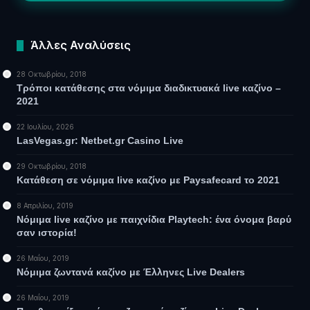
Άλλες Αναλύσεις
28 Οκτωβρίου, 2018
Τρόποι κατάθεσης στα νόμιμα διαδικτυακά live καζίνο –
2021
22 Ιουλίου, 2026
LasVegas.gr: Netbet.gr Casino Live
29 Οκτωβρίου, 2018
Κατάθεση σε νόμιμα live καζίνο με Paysafecard το 2021
8 Απριλίου, 2019
Νόμιμα live καζίνο με παιχνίδια Playtech: ένα όνομα βαρύ
σαν ιστορία!
26 Μαΐου, 2019
Νόμιμα ζωντανά καζίνο με Έλληνες Live Dealers
26 Μαΐου, 2019