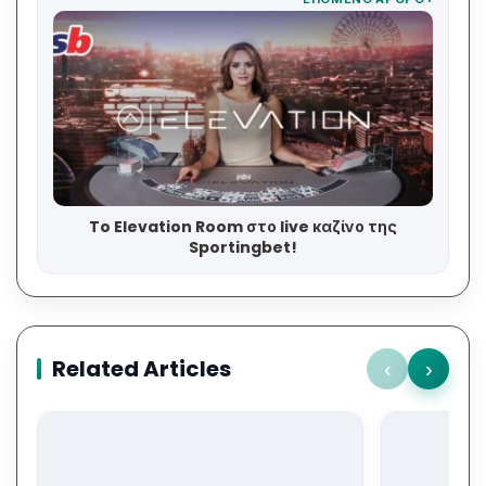
To Elevation Room στο live καζίνο της
Sportingbet!
Related Articles
‹
›