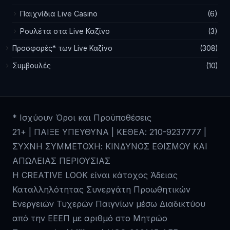
Παιχνίδια Live Casino
(6)
Ρουλέτα στα Live Καζίνο
(3)
Προσφορές* των Live Καζίνο
(308)
Συμβουλές
(10)
* Ισχύουν Όροι και Προϋποθέσεις
21+ | ΠΑΙΞΕ ΥΠΕΥΘΥΝΑ | ΚΕΘΕΑ: 210-9237777 |
ΣΥΧΝΗ ΣΥΜΜΕΤΟΧΗ: ΚΙΝΔΥΝΟΣ ΕΘΙΣΜΟΥ ΚΑΙ
ΑΠΩΛΕΙΑΣ ΠΕΡΙΟΥΣΙΑΣ
Η CREATIVE LOOK είναι κάτοχος Άδειας
Καταλληλότητας Συνεργάτη Προωθητικών
Ενεργειών Τυχερών Παιγνίων μέσω Διαδικτύου
από την ΕΕΕΠ με αριθμό στο Μητρώο