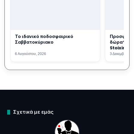
Το ιδανικό ποδοσφαιρικό
Προσφορά 
Σαββατοκύριακο
δώρα* χωρ
Stoiximan
6 Αυγούστου, 2026
3 Δεκεμβρίου,
Σχετικά με εμάς