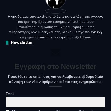
Η ομάδα μας αποτελείται από έμπειρα στελέχη της αγοράς
του igaming. Έχοντας καθημερινή τριβή με τους
μεγαλύτερους ομίλους του χώρου, γράφουμε τις
πληρέστερες αναλύσεις και σας φέρνουμε την πιο έγκυρη
ενημέρωση από το επίκεντρο των εξελίξεων.
Newsletter
Εγγραφή στο Newsletter
Προσθέστε το email σας για να λαμβάνετε εβδομαδιαία
σύνοψη των νέων άρθρων και έκτακτες ενημερώσεις.
Email