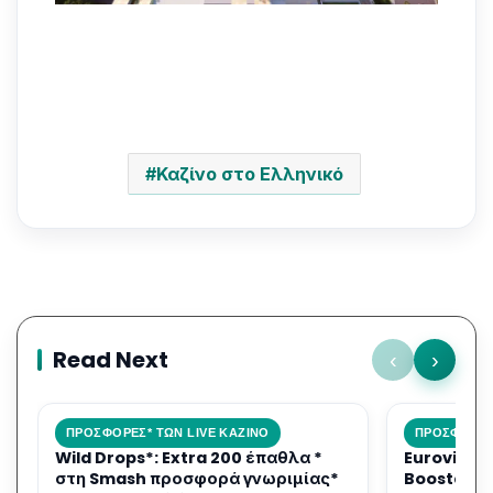
Καζίνο στο Ελληνικό
Read Next
‹
›
ΠΡΟΣΦΟΡΈΣ* ΤΩΝ LIVE ΚΑΖΊΝΟ
ΠΡΟΣΦΟΡΈΣ*
Wild Drops*: Extra 200 έπαθλα *
Eurovision
στη Smash προσφορά γνωριμίας*
Booster* 