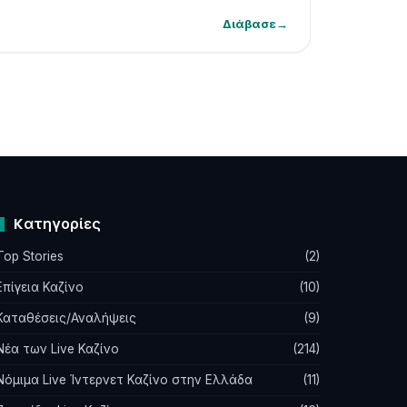
Διάβασε
→
Kατηγορίες
Top Stories
(2)
Επίγεια Καζίνο
(10)
Καταθέσεις/Αναλήψεις
(9)
Νέα των Live Καζίνο
(214)
Νόμιμα Live Ίντερνετ Καζίνο στην Ελλάδα
(11)