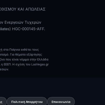
 ΕΘΙΣΜΟΥ ΚΑΙ ΑΠΩΛΕΙΑΣ
ών Ενεργειών Τυχερών
liates) HGC-000145-AFF.
ή στα Παίγνια εκθέτει τους
ατισμό. Για θέματα εξάρτησης
ίνο που είναι νόμιμα στην Ελλάδα
 η ΕΕΕΠ. Η σχέση του LasVegas.gr
εσιών.
ης
Πολιτική Απορρήτου
Επικοινωνία