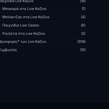
Παιχνίδια Live Καζίνο
(16)
Μπακαρά στα Live Καζίνο
(1)
Μπλάκτζακ στα Live Καζίνο
(4)
Παιχνίδια Live Casino
(6)
Ρουλέτα στα Live Καζίνο
(3)
Προσφορές* των Live Καζίνο
(308)
Συμβουλές
(10)