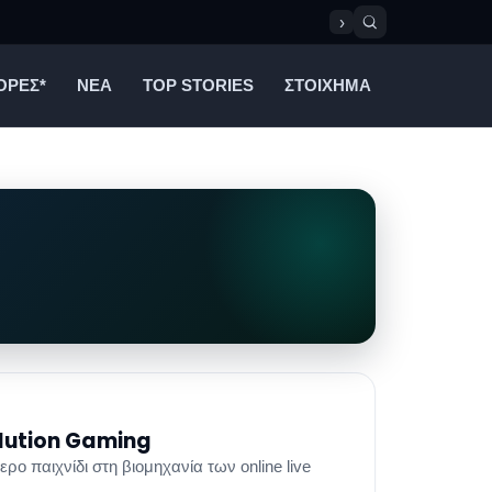
›
ΟΡΕΣ*
NEA
TOP STORIES
ΣΤΟΙΧΗΜΑ
olution Gaming
ρο παιχνίδι στη βιομηχανία των online live