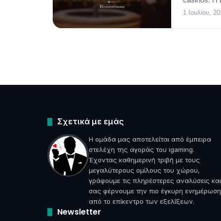
casinos. Η 
1 Ιουλίου, 2
Σχετικά με εμάς
Η ομάδα μας αποτελείται από έμπειρα
στελέχη της αγοράς του igaming.
Έχοντας καθημερινή τριβή με τους
μεγαλύτερους ομίλους του χώρου,
γράφουμε τις πληρέστερες αναλύσεις και
σας φέρνουμε την πιο έγκυρη ενημέρωση
από το επίκεντρο των εξελίξεων.
Newsletter