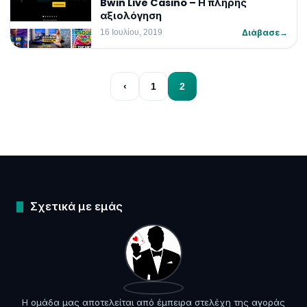
Bwin Live Casino – Η πλήρης
αξιολόγηση
Διάβασε
→
16 Ιουλίου, 2019
‹
1
2
Σχετικά με εμάς
Η ομάδα μας αποτελείται από έμπειρα στελέχη της αγοράς