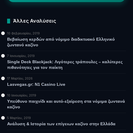
Άλλες Αναλύσεις
10 Φεβρουαρίου, 2019
Βεβαίωση κερδών από νόμιμο διαδικτυακό Ελληνικό
ζωντανό καζίνο
7 Ιανουαρίου, 2019
Single Deck Blackjack: Λιγότερες τράπουλες – καλύτερες
πιθανότητες για τον παίκτη
17 Μαρτίου, 2026
Lasvegas.gr: N1 Casino Live
10 Ιανουαρίου, 2019
Υπεύθυνο παιχνίδι και αυτό-εξαίρεση στα νόμιμα ζωντανά
καζίνο
5 Μαρτίου, 2019
Ανάλυση & Ιστορία των επίγειων καζίνο στην Ελλάδα