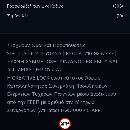
Προσφορές* των Live Καζίνο
(308)
Συμβουλές
(10)
* Ισχύουν Όροι και Προϋποθέσεις
21+ | ΠΑΙΞΕ ΥΠΕΥΘΥΝΑ | ΚΕΘΕΑ: 210-9237777 |
ΣΥΧΝΗ ΣΥΜΜΕΤΟΧΗ: ΚΙΝΔΥΝΟΣ ΕΘΙΣΜΟΥ ΚΑΙ
ΑΠΩΛΕΙΑΣ ΠΕΡΙΟΥΣΙΑΣ
Η CREATIVE LOOK είναι κάτοχος Άδειας
Καταλληλότητας Συνεργάτη Προωθητικών
Ενεργειών Τυχερών Παιγνίων μέσω Διαδικτύου
από την ΕΕΕΠ με αριθμό στο Μητρώο
Συνεργατών (Αffiliates) HGC-000145-AFF.