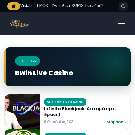
Vistabet: ΠΑΟΚ – Άντερλεχτ ΧΩΡΙΣ Γκανιότα*!
ΠΑΙΧΝΙΔΙΑ
LIVE CASINO
ΕΤΙΚΈΤΑ
Bwin Live Casino
ΠΛΗΡΩΜΕΣ
ΕΠΙΓΕΙΑ
ΝΈΑ ΤΩΝ LIVE ΚΑΖΊΝΟ
ΣΥΜΒΟΥΛΕΣ
Infinite Blackjack: Ασταμάτητη
δράση!
ΠΡΟΣΦΟΡΕΣ*
Διάβασε
→
9 Οκτωβρίου, 2021