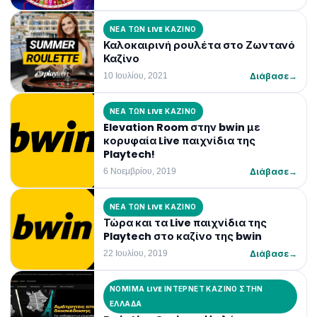
ΝΈΑ ΤΩΝ LIVE ΚΑΖΊΝΟ
Καλοκαιρινή ρουλέτα στο Ζωντανό
Καζίνο
Διάβασε
→
10 Ιουλίου, 2021
ΝΈΑ ΤΩΝ LIVE ΚΑΖΊΝΟ
Elevation Room στην bwin με
κορυφαία Live παιχνίδια της
Playtech!
Διάβασε
→
6 Νοεμβρίου, 2019
ΝΈΑ ΤΩΝ LIVE ΚΑΖΊΝΟ
Τώρα και τα Live παιχνίδια της
Playtech στο καζίνο της bwin
Διάβασε
→
22 Ιουλίου, 2019
ΝΌΜΙΜΑ LIVE ΊΝΤΕΡΝΕΤ ΚΑΖΊΝΟ ΣΤΗΝ
ΕΛΛΆΔΑ