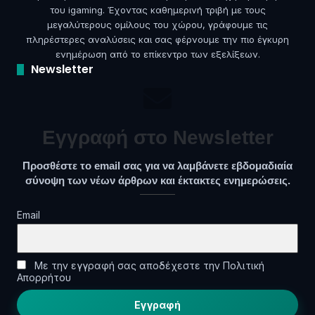
του igaming. Έχοντας καθημερινή τριβή με τους
μεγαλύτερους ομίλους του χώρου, γράφουμε τις
πληρέστερες αναλύσεις και σας φέρνουμε την πιο έγκυρη
ενημέρωση από το επίκεντρο των εξελίξεων.
Newsletter
Εγγραφή στο Newsletter
Προσθέστε το email σας για να λαμβάνετε εβδομαδιαία
σύνοψη των νέων άρθρων και έκτακτες ενημερώσεις.
Email
Με την εγγραφή σας αποδέχεστε την Πολιτική
Απορρήτου