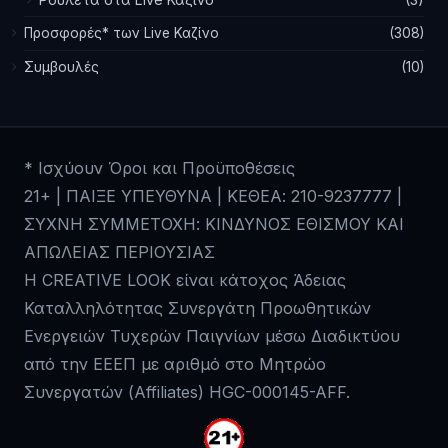
Προσφορές* των Live Καζίνο
(308)
Συμβουλές
(10)
* Ισχύουν Όροι και Προϋποθέσεις
21+ | ΠΑΙΞΕ ΥΠΕΥΘΥΝΑ | ΚΕΘΕΑ: 210-9237777 |
ΣΥΧΝΗ ΣΥΜΜΕΤΟΧΗ: ΚΙΝΔΥΝΟΣ ΕΘΙΣΜΟΥ ΚΑΙ
ΑΠΩΛΕΙΑΣ ΠΕΡΙΟΥΣΙΑΣ
Η CREATIVE LOOK είναι κάτοχος Άδειας
Καταλληλότητας Συνεργάτη Προωθητικών
Ενεργειών Τυχερών Παιγνίων μέσω Διαδικτύου
από την ΕΕΕΠ με αριθμό στο Μητρώο
Συνεργατών (Αffiliates) HGC-000145-AFF.