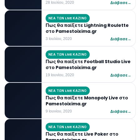
Διάβασε
→
28 Ιουλίου, 2020
ΝΈΑ ΤΩΝ LIVE ΚΑΖΊΝΟ
Πως θα παίξετε Lightning Roulette
στο Pamestoixima.gr
Διάβασε
→
3 Ιουλίου, 2020
ΝΈΑ ΤΩΝ LIVE ΚΑΖΊΝΟ
Πως θα παίξετε Football Studio Live
στο Pamestoixima.gr
Διάβασε
→
19 Ιουνίου, 2020
ΝΈΑ ΤΩΝ LIVE ΚΑΖΊΝΟ
Πως θα παίξετε Monopoly Live στο
Pamestoixima.gr
Διάβασε
→
9 Ιουνίου, 2020
ΝΈΑ ΤΩΝ LIVE ΚΑΖΊΝΟ
Πως θα παίξετε Live Poker στο