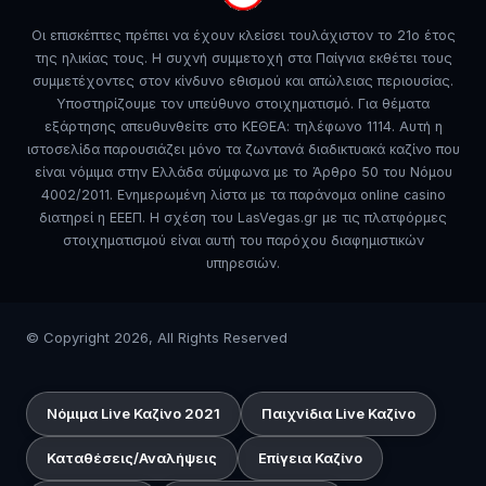
Οι επισκέπτες πρέπει να έχουν κλείσει τουλάχιστον το 21ο έτος
της ηλικίας τους. Η συχνή συμμετοχή στα Παίγνια εκθέτει τους
συμμετέχοντες στον κίνδυνο εθισμού και απώλειας περιουσίας.
Υποστηρίζουμε τον υπεύθυνο στοιχηματισμό. Για θέματα
εξάρτησης απευθυνθείτε στο ΚΕΘΕΑ: τηλέφωνο 1114. Αυτή η
ιστοσελίδα παρουσιάζει μόνο τα ζωντανά διαδικτυακά καζίνο που
είναι νόμιμα στην Ελλάδα σύμφωνα με το Άρθρο 50 του Νόμου
4002/2011. Ενημερωμένη λίστα με τα παράνομα online casino
διατηρεί η ΕΕΕΠ. Η σχέση του LasVegas.gr με τις πλατφόρμες
στοιχηματισμού είναι αυτή του παρόχου διαφημιστικών
υπηρεσιών.
© Copyright 2026, All Rights Reserved
Νόμιμα Live Καζίνο 2021
Παιχνίδια Live Καζίνο
Καταθέσεις/Αναλήψεις
Επίγεια Καζίνο