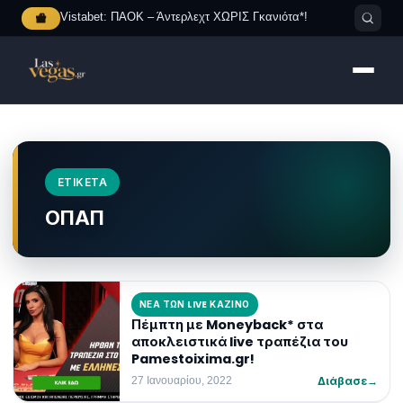
Vistabet: ΠΑΟΚ – Άντερλεχτ ΧΩΡΙΣ Γκανιότα*!
ΠΑΙΧΝΙΔΙΑ
LIVE CASINO
ΕΤΙΚΈΤΑ
ΟΠΑΠ
ΠΛΗΡΩΜΕΣ
ΕΠΙΓΕΙΑ
ΝΈΑ ΤΩΝ LIVE ΚΑΖΊΝΟ
ΣΥΜΒΟΥΛΕΣ
Πέμπτη με Moneyback* στα
αποκλειστικά live τραπέζια του
Pamestoixima.gr!
ΠΡΟΣΦΟΡΕΣ*
Διάβασε
→
27 Ιανουαρίου, 2022