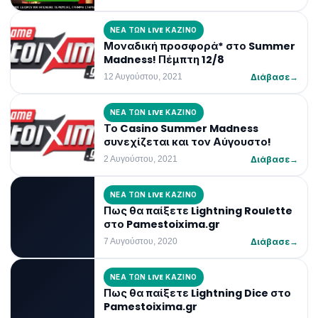
ΝΈΑ ΤΩΝ LIVE ΚΑΖΊΝΟ
Μοναδική προσφορά* στο Summer
Madness! Πέμπτη 12/8
Διάβασε
→
12 Αυγούστου, 2021
ΝΈΑ ΤΩΝ LIVE ΚΑΖΊΝΟ
Το Casino Summer Madness
συνεχίζεται και τον Αύγουστο!
Διάβασε
→
2 Αυγούστου, 2021
ΝΈΑ ΤΩΝ LIVE ΚΑΖΊΝΟ
Πως θα παίξετε Lightning Roulette
στο Pamestoixima.gr
Διάβασε
→
7 Αυγούστου, 2020
ΝΈΑ ΤΩΝ LIVE ΚΑΖΊΝΟ
Πως θα παίξετε Lightning Dice στο
Pamestoixima.gr