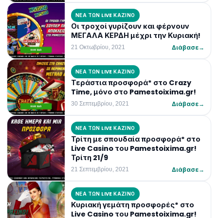
ΝΈΑ ΤΩΝ LIVE ΚΑΖΊΝΟ
Οι τροχοί γυρίζουν και φέρνουν
ΜΕΓΑΛΑ ΚΕΡΔΗ μέχρι την Κυριακή!
Διάβασε
→
21 Οκτωβρίου, 2021
ΝΈΑ ΤΩΝ LIVE ΚΑΖΊΝΟ
Τεράστια προσφορά* στο Crazy
Time, μόνο στο Pamestoixima.gr!
Διάβασε
→
30 Σεπτεμβρίου, 2021
ΝΈΑ ΤΩΝ LIVE ΚΑΖΊΝΟ
Τρίτη με σπουδαία προσφορά* στο
Live Casino του Pamestoixima.gr!
Τρίτη 21/9
Διάβασε
→
21 Σεπτεμβρίου, 2021
ΝΈΑ ΤΩΝ LIVE ΚΑΖΊΝΟ
Κυριακή γεμάτη προσφορές* στο
Live Casino του Pamestoixima.gr!