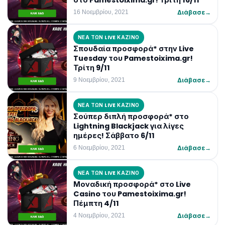
στο Pamestoixima.gr! Τρίτη 16/11
Διάβασε
→
16 Νοεμβρίου, 2021
ΝΈΑ ΤΩΝ LIVE ΚΑΖΊΝΟ
Σπουδαία προσφορά* στην Live
Tuesday του Pamestoixima.gr!
Τρίτη 9/11
Διάβασε
→
9 Νοεμβρίου, 2021
ΝΈΑ ΤΩΝ LIVE ΚΑΖΊΝΟ
Σούπερ διπλή προσφορά* στο
Lightning Blackjack για λίγες
ημέρες! Σάββατο 6/11
Διάβασε
→
6 Νοεμβρίου, 2021
ΝΈΑ ΤΩΝ LIVE ΚΑΖΊΝΟ
Μοναδική προσφορά* στο Live
Casino του Pamestoixima.gr!
Πέμπτη 4/11
Διάβασε
→
4 Νοεμβρίου, 2021