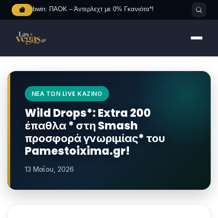
bwin: ΠΑΟΚ – Άντερλεχτ με 0% Γκανιότα*!
ΠΑΙΧΝΙΔΙΑ
LIVE CASINO
ΝΈΑ ΤΩΝ LIVE ΚΑΖΊΝΟ
Wild Drops*: Extra 200
ΠΛΗΡΩΜΕΣ
έπαθλα * στη Smash
προσφορά γνωριμίας* του
ΕΠΙΓΕΙΑ
Pamestoixima.gr!
ΣΥΜΒΟΥΛΕΣ
13 Μαΐου, 2026
ΠΡΟΣΦΟΡΕΣ*