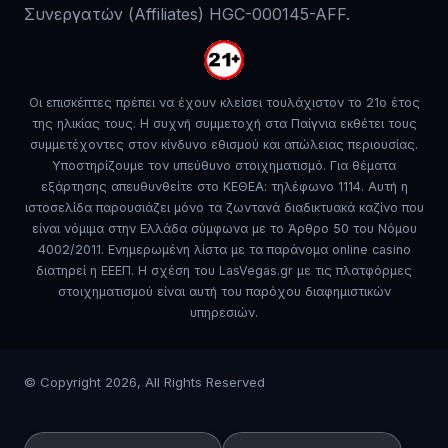
Συνεργατών (Αffiliates) HGC-000145-AFF.
Οι επισκέπτες πρέπει να έχουν κλείσει τουλάχιστον το 21ο έτος
της ηλικίας τους. Η συχνή συμμετοχή στα Παίγνια εκθέτει τους
συμμετέχοντες στον κίνδυνο εθισμού και απώλειας περιουσίας.
Υποστηρίζουμε τον υπεύθυνο στοιχηματισμό. Για θέματα
εξάρτησης απευθυνθείτε στο ΚΕΘΕΑ: τηλέφωνο 1114. Αυτή η
ιστοσελίδα παρουσιάζει μόνο τα ζωντανά διαδικτυακά καζίνο που
είναι νόμιμα στην Ελλάδα σύμφωνα με το Άρθρο 50 του Νόμου
4002/2011. Ενημερωμένη λίστα με τα παράνομα online casino
διατηρεί η ΕΕΕΠ. Η σχέση του LasVegas.gr με τις πλατφόρμες
στοιχηματισμού είναι αυτή του παρόχου διαφημιστικών
υπηρεσιών.
© Copyright 2026, All Rights Reserved