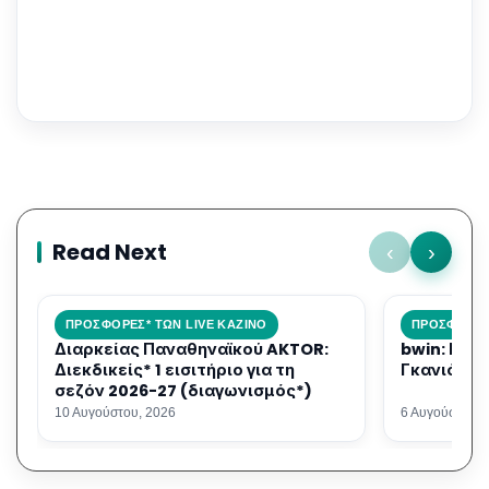
Read Next
‹
›
ΠΡΟΣΦΟΡΈΣ* ΤΩΝ LIVE ΚΑΖΊΝΟ
ΠΡΟΣΦΟΡΈΣ*
Διαρκείας Παναθηναϊκού AKTOR:
bwin: ΠΑΟ
Διεκδικείς* 1 εισιτήριο για τη
Γκανιότα*
σεζόν 2026-27 (διαγωνισμός*)
10 Αυγούστου, 2026
6 Αυγούστου, 