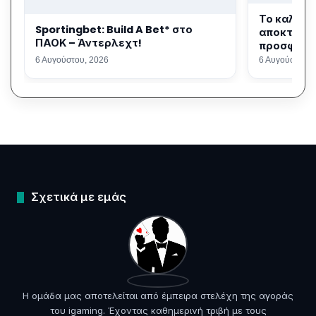
Το καλοκα
Sportingbet: Build A Bet* στο
αποκτά νέα
ΠΑΟΚ – Άντερλεχτ!
προσφορά*
6 Αυγούστου, 2026
6 Αυγούστου, 
Σχετικά με εμάς
Η ομάδα μας αποτελείται από έμπειρα στελέχη της αγοράς
του igaming. Έχοντας καθημερινή τριβή με τους