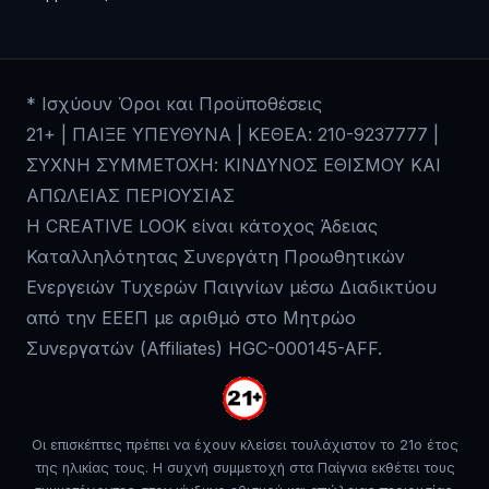
* Ισχύουν Όροι και Προϋποθέσεις
21+ | ΠΑΙΞΕ ΥΠΕΥΘΥΝΑ | ΚΕΘΕΑ: 210-9237777 |
ΣΥΧΝΗ ΣΥΜΜΕΤΟΧΗ: ΚΙΝΔΥΝΟΣ ΕΘΙΣΜΟΥ ΚΑΙ
ΑΠΩΛΕΙΑΣ ΠΕΡΙΟΥΣΙΑΣ
Η CREATIVE LOOK είναι κάτοχος Άδειας
Καταλληλότητας Συνεργάτη Προωθητικών
Ενεργειών Τυχερών Παιγνίων μέσω Διαδικτύου
από την ΕΕΕΠ με αριθμό στο Μητρώο
Συνεργατών (Αffiliates) HGC-000145-AFF.
Οι επισκέπτες πρέπει να έχουν κλείσει τουλάχιστον το 21ο έτος
της ηλικίας τους. Η συχνή συμμετοχή στα Παίγνια εκθέτει τους