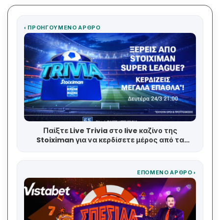
Παίξτε Live Trivia στο live καζίνο της
Stoiximan για να κερδίσετε μέρος από τα
5.000€ εντελώς δωρεάν!