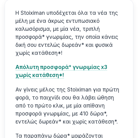
NEA
H Stoiximan υποδέχεται όλα τα νέα της
TOP STORIES
μέλη με ένα άκρως εντυπωσιακό
καλωσόρισμα, με μία νέα, τριπλή
ΣΤΟΙΧΗΜΑ
προσφορά* γνωριμίας, την οποία κάνεις
δική σου εντελώς δωρεάν* και φυσικά
χωρίς κατάθεση*!
Aπόλυτη προσφορά* γνωριμίας x3
χωρίς κατάθεση*!
Αν γίνεις μέλος της Stoiximan για πρώτη
φορά, το παιχνίδι σου θα λάβει ώθηση
από το πρώτο κλικ, με μία απίθανη
προσφορά γνωριμίας, με 410 δώρα*,
εντελώς δωρεάν* και χωρίς κατάθεση*.
Τα παραπάνω δώρα* μοιράζονται