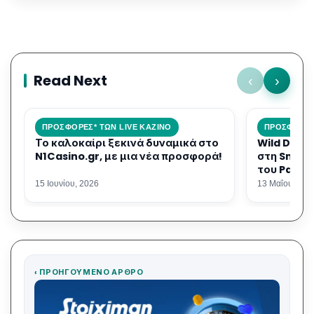
Read Next
‹
›
ΠΡΟΣΦΟΡΈΣ* ΤΩΝ LIVE ΚΑΖΊΝΟ
ΠΡΟΣΦΟΡΈΣ*
Το καλοκαίρι ξεκινά δυναμικά στο
Wild Drops
N1Casino.gr, με μια νέα προσφορά!
στη Smash
του Pames
15 Ιουνίου, 2026
13 Μαΐου, 202