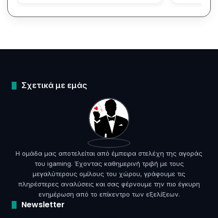
Σχετικά με εμάς
Η ομάδα μας αποτελείται από έμπειρα στελέχη της αγοράς
του igaming. Έχοντας καθημερινή τριβή με τους
μεγαλύτερους ομίλους του χώρου, γράφουμε τις
πληρέστερες αναλύσεις και σας φέρνουμε την πιο έγκυρη
ενημέρωση από το επίκεντρο των εξελίξεων.
Newsletter