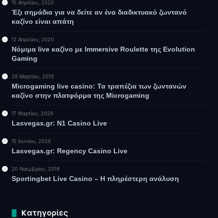
15 Απριλίου, 2020
Έξι σημάδια για να δείτε αν ένα διαδικτυακό ζωντανό
καζίνο είναι απάτη
12 Απριλίου, 2020
Νόμιμα live καζίνο με Immersive Roulette της Evolution
Gaming
28 Μαρτίου, 2019
Microgaming live casino: Τα τραπέζια των ζωντανών
καζίνο στην πλατφόρμα της Microgaming
17 Μαρτίου, 2026
Lasvegas.gr: N1 Casino Live
15 Ιουνίου, 2026
Lasvegas.gr: Regency Casino Live
20 Νοεμβρίου, 2018
Sportingbet Live Casino – Η πληρέστερη ανάλυση
Kατηγορίες