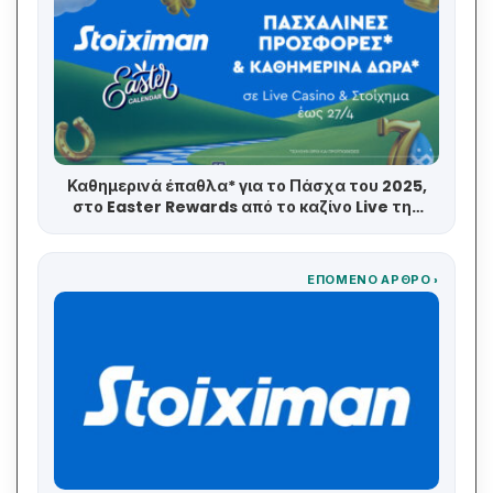
Καθημερινά έπαθλα* για το Πάσχα του 2025,
στο Easter Rewards από το καζίνο Live της
Stoiximan!