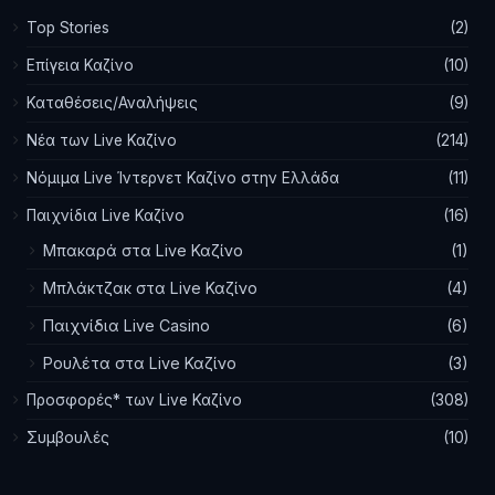
Top Stories
(2)
Επίγεια Καζίνο
(10)
Καταθέσεις/Αναλήψεις
(9)
Νέα των Live Καζίνο
(214)
Νόμιμα Live Ίντερνετ Καζίνο στην Ελλάδα
(11)
Παιχνίδια Live Καζίνο
(16)
Μπακαρά στα Live Καζίνο
(1)
Μπλάκτζακ στα Live Καζίνο
(4)
Παιχνίδια Live Casino
(6)
Ρουλέτα στα Live Καζίνο
(3)
Προσφορές* των Live Καζίνο
(308)
Συμβουλές
(10)