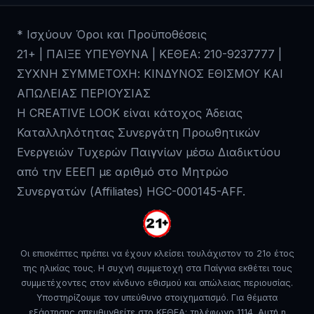
* Ισχύουν Όροι και Προϋποθέσεις
21+ | ΠΑΙΞΕ ΥΠΕΥΘΥΝΑ | ΚΕΘΕΑ: 210-9237777 |
ΣΥΧΝΗ ΣΥΜΜΕΤΟΧΗ: ΚΙΝΔΥΝΟΣ ΕΘΙΣΜΟΥ ΚΑΙ
ΑΠΩΛΕΙΑΣ ΠΕΡΙΟΥΣΙΑΣ
Η CREATIVE LOOK είναι κάτοχος Άδειας
Καταλληλότητας Συνεργάτη Προωθητικών
Ενεργειών Τυχερών Παιγνίων μέσω Διαδικτύου
από την ΕΕΕΠ με αριθμό στο Μητρώο
Συνεργατών (Αffiliates) HGC-000145-AFF.
Οι επισκέπτες πρέπει να έχουν κλείσει τουλάχιστον το 21ο έτος
της ηλικίας τους. Η συχνή συμμετοχή στα Παίγνια εκθέτει τους
συμμετέχοντες στον κίνδυνο εθισμού και απώλειας περιουσίας.
Υποστηρίζουμε τον υπεύθυνο στοιχηματισμό. Για θέματα
εξάρτησης απευθυνθείτε στο ΚΕΘΕΑ: τηλέφωνο 1114. Αυτή η