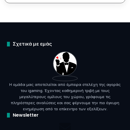
Σχετικά με εμάς
Η ομάδα μας αποτελείται από έμπειρα στελέχη της αγοράς
του igaming. Έχοντας καθημερινή τριβή με τους
μεγαλύτερους ομίλους του χώρου, γράφουμε τις
πληρέστερες αναλύσεις και σας φέρνουμε την πιο έγκυρη
ενημέρωση από το επίκεντρο των εξελίξεων.
Newsletter