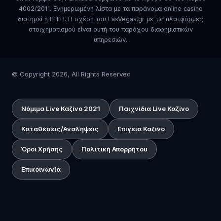
4002/2011. Ενημερωμένη λίστα με τα παράνομα online casino
διατηρεί η ΕΕΕΠ. Η σχέση του LasVegas.gr με τις πλατφόρμες
στοιχηματισμού είναι αυτή του παρόχου διαφημιστικών
υπηρεσιών.
© Copyright 2026, All Rights Reserved
Νόμιμα Live Καζίνο 2021
Παιχνίδια Live Καζίνο
Καταθέσεις/Αναλήψεις
Επίγεια Καζίνο
Όροι Χρήσης
Πολιτική Απορρήτου
Επικοινωνία