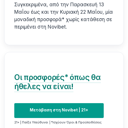
NEA
Συγκεκριμένα, από την Παρασκευή 13
Μαΐου έως και την Κυριακή 22 Μαΐου, μία
TOP STORIES
μοναδική προσφορά* χωρίς κατάθεση σε
περιμένει στη Novibet.
ΣΤΟΙΧΗΜΑ
Οι προσφορές* όπως θα
ήθελες να είναι!
Μετάβαση στη Novibet | 21+
21+ | Παίξε Υπεύθυνα. | *Ισχύουν Όροι & Προϋποθέσεις