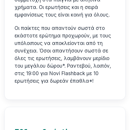
χρήματα. Οι ερωτήσεις και η σειρά
εμφανίσεως τους είναι κοινή για όλους.
Οι παίκτες που απαντούν σωστά στο
εκάστοτε ερώτημα προχωρούν, με τους
υπόλοιπους να αποκλείονται από τη
συνέχεια. Όσοι απαντήσουν σωστά σε
όλες τις ερωτήσεις, λαμβάνουν μερίδιο
του μεγάλου δώρου*. Ραντεβού, λοιπόν,
στις 19:00 για Novi Flashback με 10
ερωτήσεις για δωρεάν έπαθλα*!