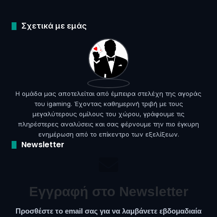
Σχετικά με εμάς
Η ομάδα μας αποτελείται από έμπειρα στελέχη της αγοράς
του igaming. Έχοντας καθημερινή τριβή με τους
μεγαλύτερους ομίλους του χώρου, γράφουμε τις
πληρέστερες αναλύσεις και σας φέρνουμε την πιο έγκυρη
ενημέρωση από το επίκεντρο των εξελίξεων.
Newsletter
Εγγραφή στο Newsletter
Προσθέστε το email σας για να λαμβάνετε εβδομαδιαία