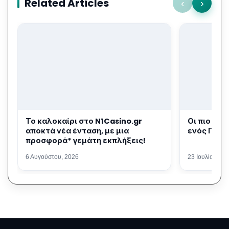
Related Articles
‹
›
Το καλοκαίρι στο N1Casino.gr
Οι πιο Συ
αποκτά νέα ένταση, με μια
ενός Παίκ
προσφορά* γεμάτη εκπλήξεις!
6 Αυγούστου, 2026
23 Ιουλίου, 20