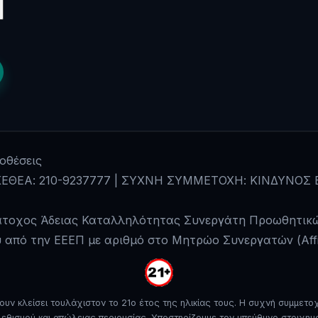
οθέσεις
 ΚΕΘΕΑ: 210-9237777 | ΣΥΧΝΗ ΣΥΜΜΕΤΟΧΗ: ΚΙΝΔΥΝΟΣ
άτοχος Άδειας Καταλληλότητας Συνεργάτη Προωθητικ
 από την ΕΕΕΠ με αριθμό στο Μητρώο Συνεργατών (Αffi
χουν κλείσει τουλάχιστον το 21ο έτος της ηλικίας τους. Η συχνή συμμετοχ
εθισμού και απώλειας περιουσίας. Υποστηρίζουμε τον υπεύθυνο στοιχημ