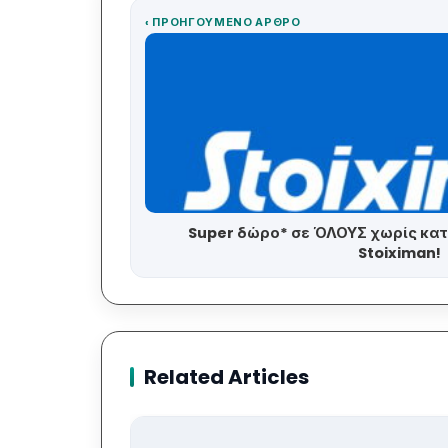
Super δώρο* σε ΌΛΟΥΣ χωρίς κατ
Stoiximan!
Related Articles