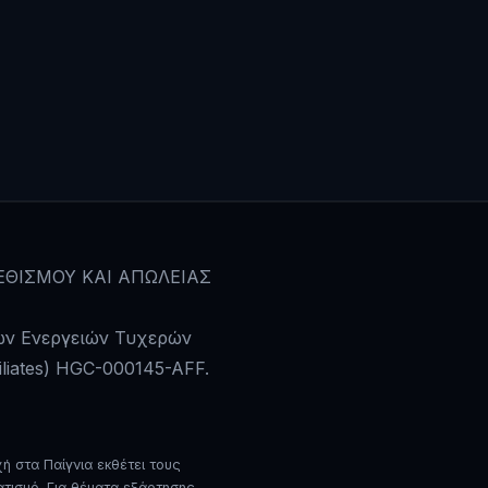
 ΕΘΙΣΜΟΥ ΚΑΙ ΑΠΩΛΕΙΑΣ
ών Ενεργειών Τυχερών
liates) HGC-000145-AFF.
ή στα Παίγνια εκθέτει τους
ατισμό. Για θέματα εξάρτησης