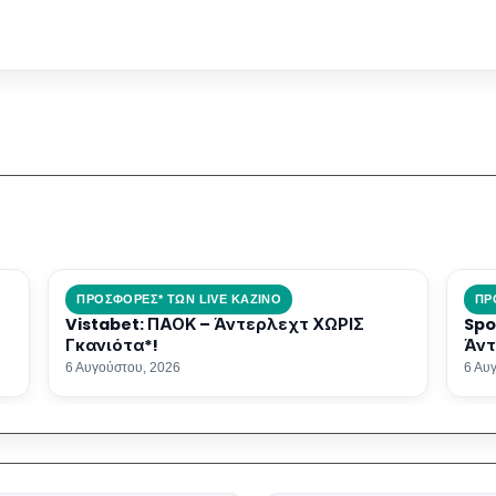
ΠΡΟΣΦΟΡΈΣ* ΤΩΝ LIVE ΚΑΖΊΝΟ
ΠΡ
Vistabet: ΠΑΟΚ – Άντερλεχτ ΧΩΡΙΣ
Spo
Γκανιότα*!
Άντ
6 Αυγούστου, 2026
6 Αυ