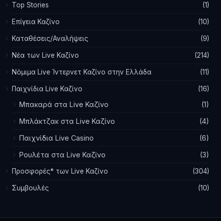
Top Stories
(1)
Επίγεια Καζίνο
(10)
Καταθέσεις/Αναλήψεις
(9)
Νέα των Live Καζίνο
(214)
Νόμιμα Live Ίντερνετ Καζίνο στην Ελλάδα
(11)
Παιχνίδια Live Καζίνο
(16)
Μπακαρά στα Live Καζίνο
(1)
Μπλάκτζακ στα Live Καζίνο
(4)
Παιχνίδια Live Casino
(6)
Ρουλέτα στα Live Καζίνο
(3)
Προσφορές* των Live Καζίνο
(304)
Συμβουλές
(10)