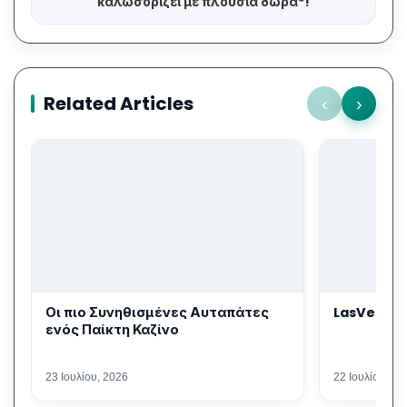
καλωσορίζει με πλούσια δώρα*!
Related Articles
‹
›
Οι πιο Συνηθισμένες Αυταπάτες
LasVegas.g
ενός Παίκτη Καζίνο
23 Ιουλίου, 2026
22 Ιουλίου, 20