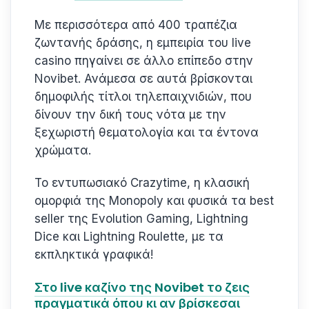
NEA
Με περισσότερα από 400 τραπέζια
TOP STORIES
ζωντανής δράσης, η εμπειρία του live
casino πηγαίνει σε άλλο επίπεδο στην
ΣΤΟΙΧΗΜΑ
Novibet. Ανάμεσα σε αυτά βρίσκονται
δημοφιλής τίτλοι τηλεπαιχνιδιών, που
δίνουν την δική τους νότα με την
ξεχωριστή θεματολογία και τα έντονα
χρώματα.
To εντυπωσιακό Crazytime, η κλασική
ομορφιά της Monopoly και φυσικά τα best
seller της Evolution Gaming, Lightning
Dice και Lightning Roulette, με τα
εκπληκτικά γραφικά!
Στο live καζίνο της Novibet το ζεις
πραγματικά όπου κι αν βρίσκεσαι