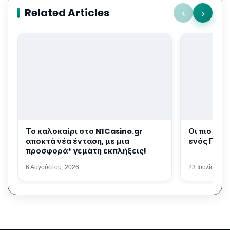
Related Articles
‹
›
Το καλοκαίρι στο N1Casino.gr
Οι πιο Συ
αποκτά νέα ένταση, με μια
ενός Παίκ
προσφορά* γεμάτη εκπλήξεις!
6 Αυγούστου, 2026
23 Ιουλίου, 20