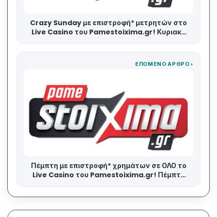
Crazy Sunday με επιστροφή* μετρητών στο
Live Casino του Pamestoixima.gr! Κυριακή
12/9
Πέμπτη με επιστροφή* χρημάτων σε ΟΛΟ το
Live Casino του Pamestoixima.gr! Πέμπτη
16/9