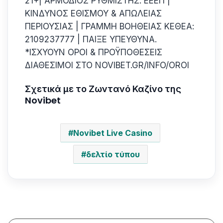
21+| ΑΡΜΟΔΙΟΣ ΡΥΘΜΙΣΤΗΣ: ΕΕΕΠ |
ΚΙΝΔΥΝΟΣ ΕΘΙΣΜΟΥ & ΑΠΩΛΕΙΑΣ
ΠΕΡΙΟΥΣΙΑΣ | ΓΡΑΜΜΗ ΒΟΗΘΕΙΑΣ ΚΕΘΕΑ:
2109237777 | ΠΑΙΞΕ ΥΠΕΥΘΥΝΑ.
*ΙΣΧΥΟΥΝ ΟΡΟΙ & ΠΡΟΫΠΟΘΕΣΕΙΣ
ΔΙΑΘΕΣΙΜΟΙ ΣΤΟ NOVIBET.GR/INFO/OROI
Σχετικά με το Ζωντανό Καζίνο της
Novibet
Novibet Live Casino
δελτίο τύπου