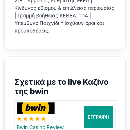
21+ | Αρμόδιος Ρυθμιστής ΕΕΕΠ |
Κίνδυνος εθισμού & απώλειας περιουσίας
| Γραμμή βοήθειας ΚΕΘΕΑ: 1114 |
Υπεύθυνο Παιχνίδι * Ισχύουν όροι και
προϋποθέσεις.
Σχετικά με το live Καζίνο
της bwin
ΕΓΓΡΑΦΗ
Bwin Casino Review