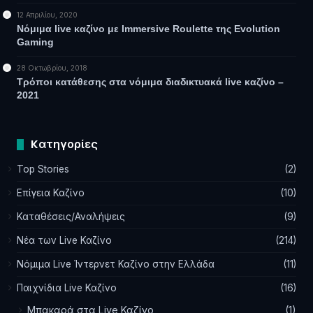
12 Απριλίου, 2020
Νόμιμα live καζίνο με Immersive Roulette της Evolution
Gaming
28 Οκτωβρίου, 2018
Τρόποι κατάθεσης στα νόμιμα διαδικτυακά live καζίνο –
2021
Kατηγορίες
Top Stories
(2)
Επίγεια Καζίνο
(10)
Καταθέσεις/Αναλήψεις
(9)
Νέα των Live Καζίνο
(214)
Νόμιμα Live Ίντερνετ Καζίνο στην Ελλάδα
(11)
Παιχνίδια Live Καζίνο
(16)
Μπακαρά στα Live Καζίνο
(1)