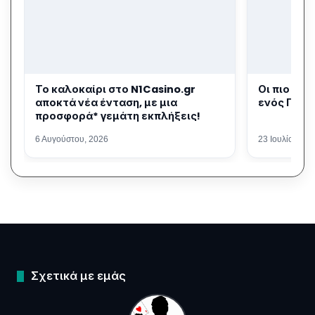
Το καλοκαίρι στο N1Casino.gr
Οι πιο Συ
αποκτά νέα ένταση, με μια
ενός Παίκ
προσφορά* γεμάτη εκπλήξεις!
6 Αυγούστου, 2026
23 Ιουλίου, 20
Σχετικά με εμάς