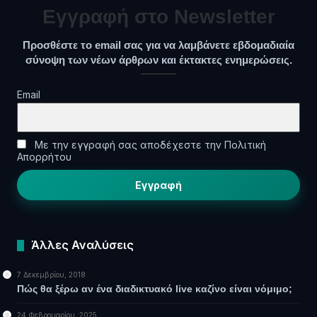
Εγγραφή στο Newsletter
Προσθέστε το email σας για να λαμβάνετε εβδομαδιαία
σύνοψη των νέων άρθρων και έκτακτες ενημερώσεις.
Email
Με την εγγραφή σας αποδέχεστε την Πολιτική
Απορρήτου
Άλλες Αναλύσεις
7 Δεκεμβρίου, 2018
Πώς θα ξέρω αν ένα διαδικτυακό live καζίνο είναι νόμιμο;
24 Φεβρουαρίου, 2025