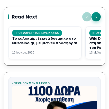
Read Next
‹
›
ΠΡΟΣΦΟΡΈΣ* ΤΩΝ LIVE ΚΑΖΊΝΟ
ΠΡΟΣΦΟΡΈΣ*
Το καλοκαίρι ξεκινά δυναμικά στο
Wild Drops
N1Casino.gr, με μια νέα προσφορά!
στη Smash
του Pames
15 Ιουνίου, 2026
13 Μαΐου, 202