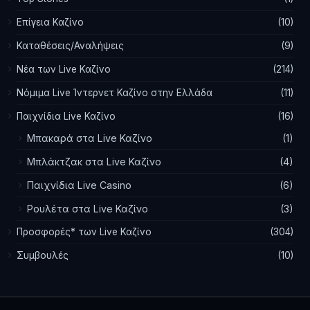
Επίγεια Καζίνο
(10)
Καταθέσεις/Αναλήψεις
(9)
Νέα των Live Καζίνο
(214)
Νόμιμα Live Ίντερνετ Καζίνο στην Ελλάδα
(11)
Παιχνίδια Live Καζίνο
(16)
Μπακαρά στα Live Καζίνο
(1)
Μπλάκτζακ στα Live Καζίνο
(4)
Παιχνίδια Live Casino
(6)
Ρουλέτα στα Live Καζίνο
(3)
Προσφορές* των Live Καζίνο
(304)
Συμβουλές
(10)