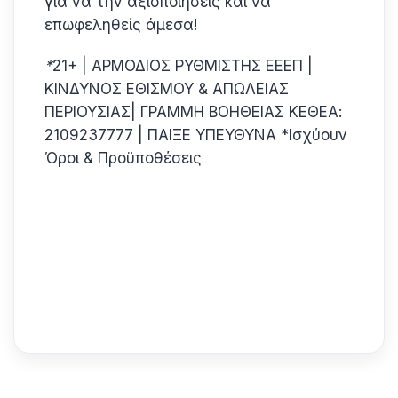
για να την αξιοποιήσεις και να
επωφεληθείς άμεσα!
*​
21+ | ΑΡΜΟΔΙΟΣ ΡΥΘΜΙΣΤΗΣ ΕΕΕΠ |
ΚΙΝΔΥΝΟΣ ΕΘΙΣΜΟΥ & ΑΠΩΛΕΙΑΣ
ΠΕΡΙΟΥΣΙΑΣ| ΓΡΑΜΜΗ ΒΟΗΘΕΙΑΣ ΚΕΘΕΑ:
2109237777 | ΠΑΙΞΕ ΥΠΕΥΘΥΝΑ *Ισχύουν
Όροι & Προϋποθέσεις