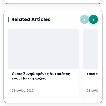
Related Articles
‹
›
Οι πιο Συνηθισμένες Αυταπάτες
LasVegas.g
ενός Παίκτη Καζίνο
23 Ιουλίου, 2026
22 Ιουλίου, 20