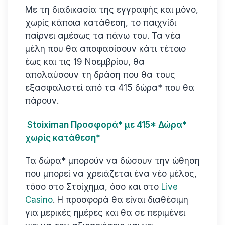
Με τη διαδικασία της εγγραφής και μόνο,
χωρίς κάποια κατάθεση, το παιχνίδι
παίρνει αμέσως τα πάνω του. Τα νέα
μέλη που θα αποφασίσουν κάτι τέτοιο
έως και τις 19 Νοεμβρίου, θα
απολαύσουν τη δράση που θα τους
εξασφαλιστεί από τα 415 δώρα* που θα
πάρουν.
Stoiximan Προσφορά* με 415* Δώρα*
χωρίς κατάθεση*
Τα δώρα* μπορούν να δώσουν την ώθηση
που μπορεί να χρειάζεται ένα νέο μέλος,
τόσο στο Στοίχημα, όσο και στο
Live
Casino
. Η προσφορά θα είναι διαθέσιμη
για μερικές ημέρες και θα σε περιμένει