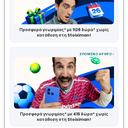
Προσφορά γνωριμίας* με 1126 δώρα* χωρίς
κατάθεση στη Stoiximan!
Προσφορά γνωριμίας* με 415 δώρα* χωρίς
κατάθεση στη Stoiximan!