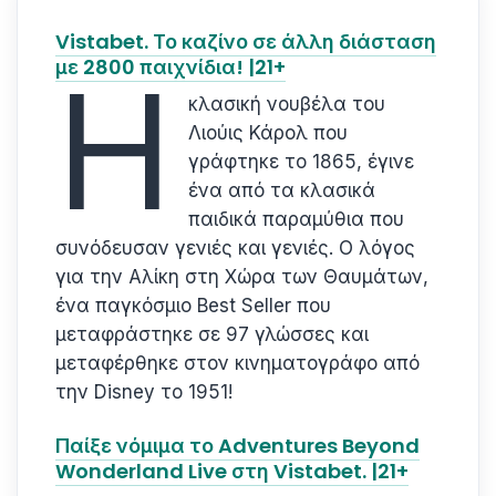
NEA
Vistabet. Το καζίνο σε άλλη διάσταση
TOP STORIES
με 2800 παιχνίδια! |21+
Η
κλασική νουβέλα του
ΣΤΟΙΧΗΜΑ
Λιούις Κάρολ που
γράφτηκε το 1865, έγινε
ένα από τα κλασικά
παιδικά παραμύθια που
συνόδευσαν γενιές και γενιές. Ο λόγος
για την Αλίκη στη Χώρα των Θαυμάτων,
ένα παγκόσμιο Best Seller που
μεταφράστηκε σε 97 γλώσσες και
μεταφέρθηκε στον κινηματογράφο από
την Disney το 1951!
Παίξε νόμιμα το Adventures Beyond
Wonderland Live στη Vistabet. |21+