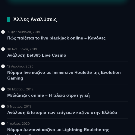
Άλλες Αναλύσεις
15 Φεβρουαρίου, 2019
Πώς παίζεται το live blackjack online – Κανόνες
30 Νοεμβρίου, 2019
Ανάλυση bet365 Live Casino
12 Απριλίου, 2020
Νόμιμα live καζίνο με Immersive Roulette της Evolution
Gaming
26 Μαρτίου, 2019
Μπλάκτζακ online – Η τέλεια στρατηγική
5 Μαρτίου, 2019
Ανάλυση & Ιστορία των επίγειων καζίνο στην Ελλάδα
1 Ιουλίου, 2020
Νόμιμα ζωντανά καζίνο με Lightning Roulette της