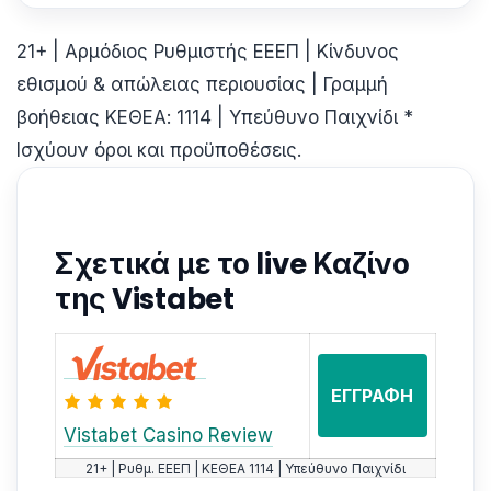
21+ | Αρμόδιος Ρυθμιστής ΕΕΕΠ | Κίνδυνος
εθισμού & απώλειας περιουσίας | Γραμμή
βοήθειας ΚΕΘΕΑ: 1114 | Υπεύθυνο Παιχνίδι *
Ισχύουν όροι και προϋποθέσεις.
Σχετικά με το live Καζίνο
της Vistabet
ΕΓΓΡΑΦΗ
Vistabet Casino Review
21+ | Ρυθμ. ΕΕΕΠ | ΚΕΘΕΑ 1114 | Υπεύθυνο Παιχνίδι