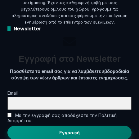
του igaming. Έχοντας καθημερινή τριβή με τους
μεγαλύτερους ομίλους του χώρου, γράφουμε τις
πληρέστερες αναλύσεις και σας φέρνουμε την πιο έγκυρη
ενημέρωση από το επίκεντρο των εξελίξεων.
Newsletter
Εγγραφή στο Newsletter
Προσθέστε το email σας για να λαμβάνετε εβδομαδιαία
σύνοψη των νέων άρθρων και έκτακτες ενημερώσεις.
Email
Με την εγγραφή σας αποδέχεστε την Πολιτική
Απορρήτου