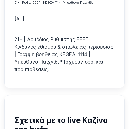
21+ | Ρυθμ. ΕΕΕΠ | ΚΕΘΕΑ 1114 | Υπεύθυνο Παιχνίδι
[Ad]
21+ | Αρμόδιος Ρυθμιστής ΕΕΕΠ |
Κίνδυνος εθισμού & απώλειας περιουσίας
| Γραμμή βοήθειας ΚΕΘΕΑ: 1114 |
Υπεύθυνο Παιχνίδι * Ισχύουν όροι και
προϋποθέσεις.
Σχετικά με το live Καζίνο