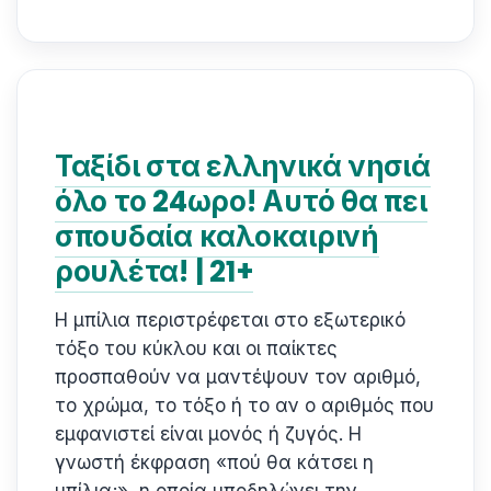
Ταξίδι στα ελληνικά νησιά
όλο το 24ωρο! Αυτό θα πει
σπουδαία καλοκαιρινή
ρουλέτα! | 21+
Η μπίλια περιστρέφεται στο εξωτερικό
τόξο του κύκλου και οι παίκτες
προσπαθούν να μαντέψουν τον αριθμό,
το χρώμα, το τόξο ή το αν ο αριθμός που
εμφανιστεί είναι μονός ή ζυγός. Η
γνωστή έκφραση «πού θα κάτσει η