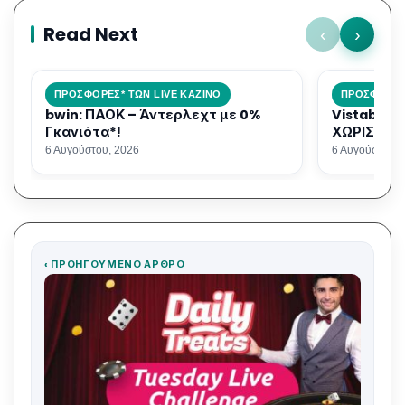
Read Next
‹
›
ΠΡΟΣΦΟΡΈΣ* ΤΩΝ LIVE ΚΑΖΊΝΟ
ΠΡΟΣΦΟΡΈΣ*
bwin: ΠΑΟΚ – Άντερλεχτ με 0%
Vistabet:
Γκανιότα*!
ΧΩΡΙΣ Γκα
6 Αυγούστου, 2026
6 Αυγούστου, 