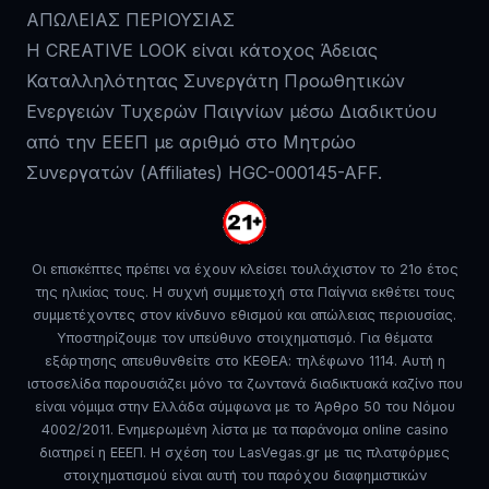
ΑΠΩΛΕΙΑΣ ΠΕΡΙΟΥΣΙΑΣ
Η CREATIVE LOOK είναι κάτοχος Άδειας
Καταλληλότητας Συνεργάτη Προωθητικών
Ενεργειών Τυχερών Παιγνίων μέσω Διαδικτύου
από την ΕΕΕΠ με αριθμό στο Μητρώο
Συνεργατών (Αffiliates) HGC-000145-AFF.
Οι επισκέπτες πρέπει να έχουν κλείσει τουλάχιστον το 21ο έτος
της ηλικίας τους. Η συχνή συμμετοχή στα Παίγνια εκθέτει τους
συμμετέχοντες στον κίνδυνο εθισμού και απώλειας περιουσίας.
Υποστηρίζουμε τον υπεύθυνο στοιχηματισμό. Για θέματα
εξάρτησης απευθυνθείτε στο ΚΕΘΕΑ: τηλέφωνο 1114. Αυτή η
ιστοσελίδα παρουσιάζει μόνο τα ζωντανά διαδικτυακά καζίνο που
είναι νόμιμα στην Ελλάδα σύμφωνα με το Άρθρο 50 του Νόμου
4002/2011. Ενημερωμένη λίστα με τα παράνομα online casino
διατηρεί η ΕΕΕΠ. Η σχέση του LasVegas.gr με τις πλατφόρμες
στοιχηματισμού είναι αυτή του παρόχου διαφημιστικών