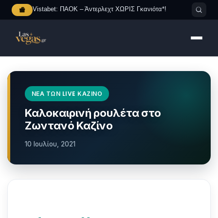
Vistabet: ΠΑΟΚ – Άντερλεχτ ΧΩΡΙΣ Γκανιότα*!
ΠΑΙΧΝΙΔΙΑ
LIVE CASINO
ΝΈΑ ΤΩΝ LIVE ΚΑΖΊΝΟ
Καλοκαιρινή ρουλέτα στο
ΠΛΗΡΩΜΕΣ
Ζωντανό Καζίνο
ΕΠΙΓΕΙΑ
10 Ιουλίου, 2021
ΣΥΜΒΟΥΛΕΣ
ΠΡΟΣΦΟΡΕΣ*