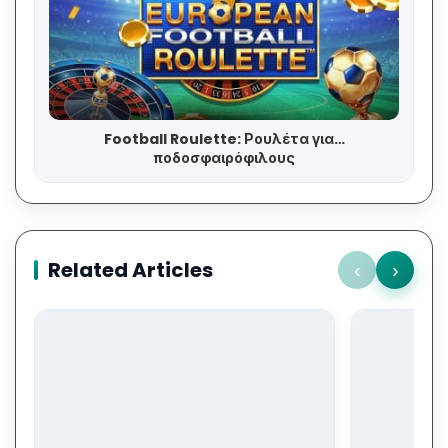
Football Roulette: Ρουλέτα για…
ποδοσφαιρόφιλους
Related Articles
‹
›