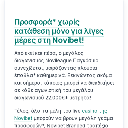
Προσφορά* χωρίς
κατάθεση μόνο για λίγες
μέρες στη Novibet!
Από εκεί και πέρα, ο μεγάλος
διαγωνισμός Novileague Παγκόσμιο
συνεχίζεται, μοιράζοντας πλούσια
έπαθλα* καθημερινά. Ξεκινώντας ακόμα
και σήμερα, κάποιος μπορεί να διεκδικήσει
σε κάθε αγωνιστική του μεγάλου
διαγωνισμού 22.000€* μετρητά!
Τέλος, όλα τα μέλη του live
casino της
Novibet
μπορούν να βρουν μεγάλη γκάμα
προσφορών*, Novibet Branded τραπέζια