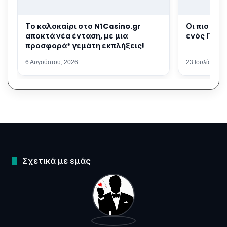
Το καλοκαίρι στο N1Casino.gr
Οι πιο Συ
αποκτά νέα ένταση, με μια
ενός Παίκ
προσφορά* γεμάτη εκπλήξεις!
6 Αυγούστου, 2026
23 Ιουλίου, 20
Σχετικά με εμάς