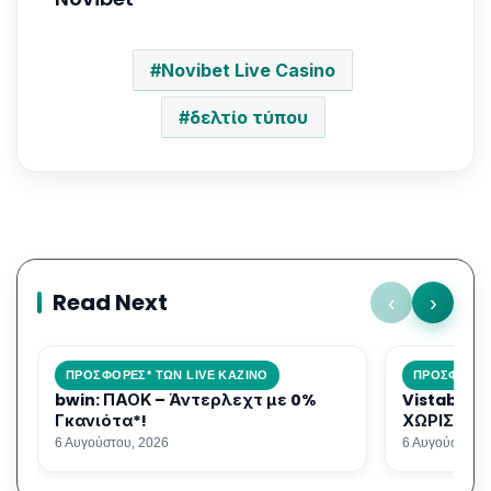
Novibet Live Casino
δελτίο τύπου
Read Next
‹
›
ΠΡΟΣΦΟΡΈΣ* ΤΩΝ LIVE ΚΑΖΊΝΟ
ΠΡΟΣΦΟΡΈΣ*
bwin: ΠΑΟΚ – Άντερλεχτ με 0%
Vistabet:
Γκανιότα*!
ΧΩΡΙΣ Γκα
6 Αυγούστου, 2026
6 Αυγούστου, 