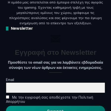
Η ομάδα μας αποτελείται από έμπειρα στελέχη της αγοράς
του igaming. Έχοντας καθημερινή τριβή με τους
μεγαλύτερους ομίλους του χώρου, γράφουμε τις
πληρέστερες αναλύσεις και σας φέρνουμε την πιο έγκυρη
ενημέρωση από το επίκεντρο των εξελίξεων.
Newsletter
Εγγραφή στο Newsletter
Προσθέστε το email σας για να λαμβάνετε εβδομαδιαία
σύνοψη των νέων άρθρων και έκτακτες ενημερώσεις.
Email
Με την εγγραφή σας αποδέχεστε την Πολιτική
Απορρήτου