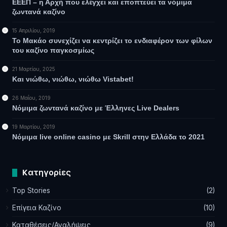
ΕΕΕΠ – η Αρχή που ελέγχει και εποπτεύει τα νόμιμα
ζωντανά καζίνο
15 Απριλίου, 2019
Το Μακάο συνεχίζει να κεντρίζει το ενδιαφέρον των φίλων
του καζίνο παγκοσμίως
21 Μαρτίου, 2025
Και νιώθω, νιώθω, νιώθω Vistabet!
26 Μαΐου, 2019
Νόμιμα ζωντανά καζίνο με Έλληνες Live Dealers
19 Μαρτίου, 2019
Νόμιμα live online casino με Skrill στην Ελλάδα το 2021
Kατηγορίες
Top Stories
(2)
Επίγεια Καζίνο
(10)
Καταθέσεις/Αναλήψεις
(9)