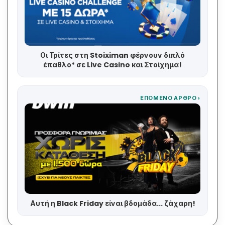
Οι Τρίτες στη Stoiximan φέρνουν διπλό
έπαθλο* σε Live Casino και Στοίχημα!
Αυτή η Black Friday είναι βδομάδα... ζάχαρη!