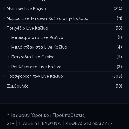
Νέα των Live Καζίνο
(214)
Νόμιμα Live Ίντερνετ Καζίνο στην Ελλάδα
(11)
Παιχνίδια Live Καζίνο
(16)
Μπακαρά στα Live Καζίνο
(1)
Μπλάκτζακ στα Live Καζίνο
(4)
Παιχνίδια Live Casino
(6)
Ρουλέτα στα Live Καζίνο
(3)
Προσφορές* των Live Καζίνο
(308)
Συμβουλές
(10)
* Ισχύουν Όροι και Προϋποθέσεις
21+ | ΠΑΙΞΕ ΥΠΕΥΘΥΝΑ | ΚΕΘΕΑ: 210-9237777 |