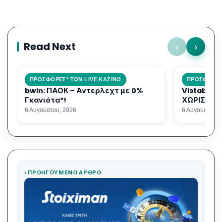
Read Next
‹
›
ΠΡΟΣΦΟΡΈΣ* ΤΩΝ LIVE ΚΑΖΊΝΟ
ΠΡΟΣΦΟΡΈΣ*
bwin: ΠΑΟΚ – Άντερλεχτ με 0%
Vistabet:
Γκανιότα*!
ΧΩΡΙΣ Γκα
6 Αυγούστου, 2026
6 Αυγούστου, 