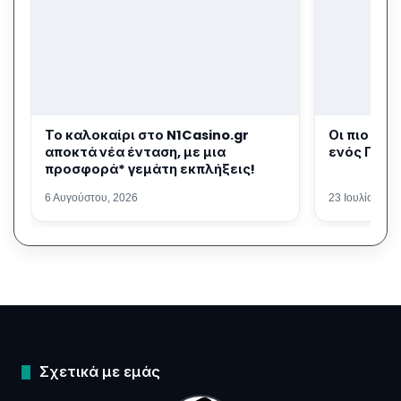
Το καλοκαίρι στο N1Casino.gr
Οι πιο Συ
αποκτά νέα ένταση, με μια
ενός Παίκ
προσφορά* γεμάτη εκπλήξεις!
6 Αυγούστου, 2026
23 Ιουλίου, 20
Σχετικά με εμάς