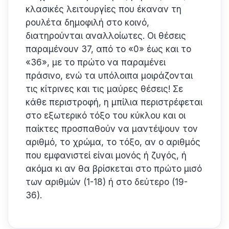
κλασικές λειτουργίες που έκαναν τη
ρουλέτα δημοφιλή στο κοινό,
διατηρούνται αναλλοίωτες. Οι θέσεις
παραμένουν 37, από το «0» έως και το
«36», με το πρώτο να παραμένει
πράσινο, ενώ τα υπόλοιπα μοιράζονται
τις κίτρινες και τις μαύρες θέσεις! Σε
κάθε περιστροφή, η μπίλια περιστρέφεται
στο εξωτερικό τόξο του κύκλου και οι
παίκτες προσπαθούν να μαντέψουν τον
αριθμό, το χρώμα, το τόξο, αν ο αριθμός
που εμφανιστεί είναι μονός ή ζυγός, ή
ακόμα κι αν θα βρίσκεται στο πρώτο μισό
των αριθμών (1-18) ή στο δεύτερο (19-
36).