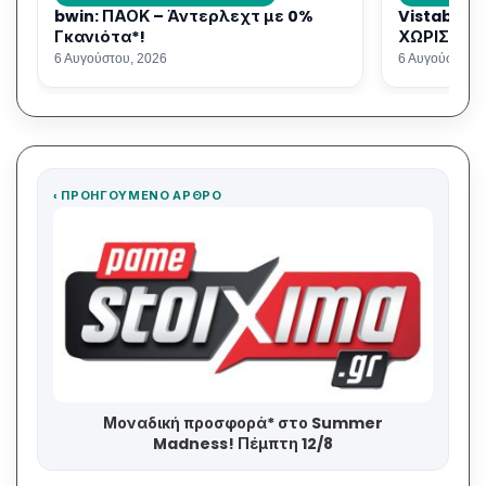
bwin: ΠΑΟΚ – Άντερλεχτ με 0%
Vistabet:
Γκανιότα*!
ΧΩΡΙΣ Γκα
6 Αυγούστου, 2026
6 Αυγούστου, 
Μοναδική προσφορά* στο Summer
Madness! Πέμπτη 12/8