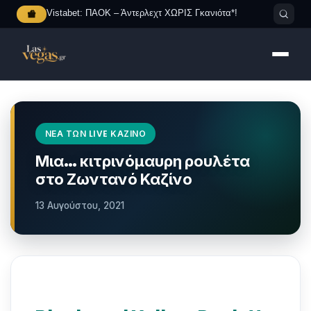
Vistabet: ΠΑΟΚ – Άντερλεχτ ΧΩΡΙΣ Γκανιότα*!
ΠΑΙΧΝΙΔΙΑ
LIVE CASINO
ΝΈΑ ΤΩΝ LIVE ΚΑΖΊΝΟ
Μια… κιτρινόμαυρη ρουλέτα
ΠΛΗΡΩΜΕΣ
στο Ζωντανό Καζίνο
ΕΠΙΓΕΙΑ
13 Αυγούστου, 2021
ΣΥΜΒΟΥΛΕΣ
ΠΡΟΣΦΟΡΕΣ*