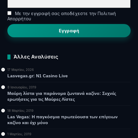
Με την εγγραφή σας αποδέχεστε την Πολιτική
Απορρήτου
Άλλες Αναλύσεις
17 Μαρτίου, 2026
Lasvegas.gr: N1 Casino Live
8 Ιανουαρίου, 2019
Μαύρη λίστα για παράνομα ζωντανά καζίνο: Συχνές
ερωτήσεις για τις Μαύρες Λίστες
18 Μαρτίου, 2019
Las Vegas: Η παγκόσμια πρωτεύουσα των επίγειων
καζίνο και όχι μόνο
1 Μαρτίου, 2019