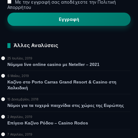
Με την εγγραφή σας αποδέχεστε την Πολιτική
Απορρήτου
Άλλες Αναλύσεις
25 Ιουλίου, 2019
Νόμιμα live online casino με Neteller – 2021
6 Μαΐου, 2019
Καζίνο στο Porto Carras Grand Resort & Casino στη
Χαλκιδική
15 Δεκεμβρίου, 2018
Νόμοι για τα τυχερά παιχνίδια στις χώρες της Ευρώπης
2 Απριλίου, 2019
Επίγειο Καζίνο Ρόδου – Casino Rodos
7 Απριλίου, 2019