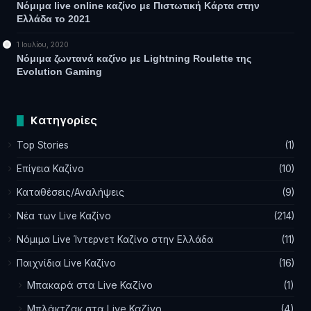
Νόμιμα live online καζίνο με Πιστωτική Κάρτα στην
Ελλάδα το 2021
1 Ιουλίου, 2020
Νόμιμα ζωντανά καζίνο με Lightning Roulette της
Evolution Gaming
Kατηγορίες
Top Stories
(1)
Επίγεια Καζίνο
(10)
Καταθέσεις/Αναλήψεις
(9)
Νέα των Live Καζίνο
(214)
Νόμιμα Live Ίντερνετ Καζίνο στην Ελλάδα
(11)
Παιχνίδια Live Καζίνο
(16)
Μπακαρά στα Live Καζίνο
(1)
Μπλάκτζακ στα Live Καζίνο
(4)