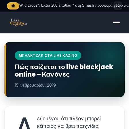
Wild Drops*: Extra 200 έπαθλα * στη Smash προσφορά γνωριμίας
ΠΑΙΧΝΙΔΙΑ
LIVE CASINO
ΜΠΛΆΚΤΖΑΚ ΣΤΑ LIVE ΚΑΖΊΝΟ
Πώς παίζεται το live blackjack
ΠΛΗΡΩΜΕΣ
online – Κανόνες
ΕΠΙΓΕΙΑ
15 Φεβρουαρίου, 2019
ΣΥΜΒΟΥΛΕΣ
Δ
ΠΡΟΣΦΟΡΕΣ*
εδομένου ότι πλέον μπορεί
κάποιος να βρει παιχνίδια