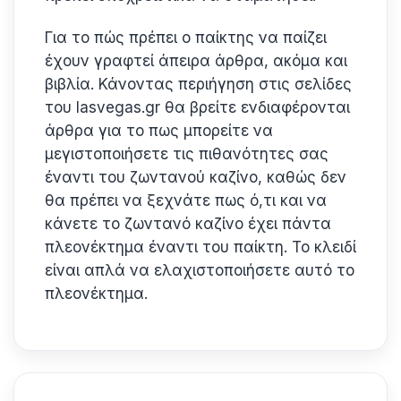
Για το πώς πρέπει ο παίκτης να παίζει
έχουν γραφτεί άπειρα άρθρα, ακόμα και
βιβλία. Κάνοντας περιήγηση στις σελίδες
του lasvegas.gr θα βρείτε ενδιαφέρονται
άρθρα για το πως μπορείτε να
μεγιστοποιήσετε τις πιθανότητες σας
έναντι του ζωντανού καζίνο, καθώς δεν
θα πρέπει να ξεχνάτε πως ό,τι και να
κάνετε το ζωντανό καζίνο έχει πάντα
πλεονέκτημα έναντι του παίκτη. Το κλειδί
είναι απλά να ελαχιστοποιήσετε αυτό το
πλεονέκτημα.