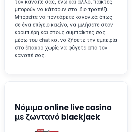
τον καναπέ σας, ενώ και άλλοι παίκτες
μπορούν να κάτσουν στο ίδιο τραπέζι.
Μπορείτε να ποντάρετε κανονικά όπως
σε ένα επίγειο καζίνο, να μιλήσετε στον
κρουπιέρη και στους συμπαίκτες σας
μέσω του chat και να ζήσετε την εμπειρία
στο έπακρο χωρίς να φύγετε από τον
καναπέ σας.
Νόμιμα online live casino
με ζωντανό blackjack