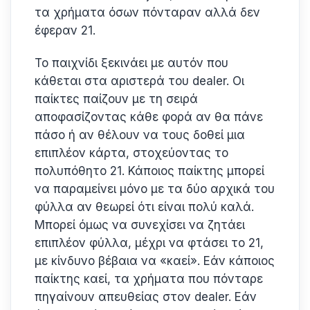
τα χρήματα όσων πόνταραν αλλά δεν
έφεραν 21.
Το παιχνίδι ξεκινάει με αυτόν που
κάθεται στα αριστερά του dealer. Οι
παίκτες παίζουν με τη σειρά
αποφασίζοντας κάθε φορά αν θα πάνε
πάσο ή αν θέλουν να τους δοθεί μια
επιπλέον κάρτα, στοχεύοντας το
πολυπόθητο 21. Κάποιος παίκτης μπορεί
να παραμείνει μόνο με τα δύο αρχικά του
φύλλα αν θεωρεί ότι είναι πολύ καλά.
Μπορεί όμως να συνεχίσει να ζητάει
επιπλέον φύλλα, μέχρι να φτάσει το 21,
με κίνδυνο βέβαια να «καεί». Εάν κάποιος
παίκτης καεί, τα χρήματα που πόνταρε
πηγαίνουν απευθείας στον dealer. Εάν