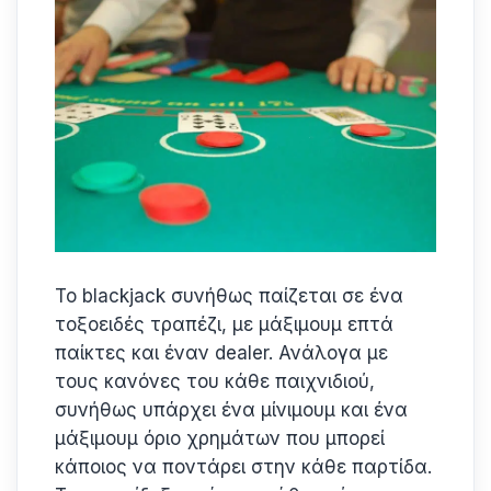
Το blackjack συνήθως παίζεται σε ένα
τοξοειδές τραπέζι, με μάξιμουμ επτά
παίκτες και έναν dealer. Ανάλογα με
τους κανόνες του κάθε παιχνιδιού,
συνήθως υπάρχει ένα μίνιμουμ και ένα
μάξιμουμ όριο χρημάτων που μπορεί
κάποιος να ποντάρει στην κάθε παρτίδα.