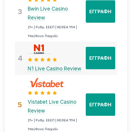
Bwin Live Casino
3
ΕΓΓΡΑΦΗ
Review
21+ | Ρυθμ. ΕΕΕΠ | ΚΕΘΕΑ 1114 |
Υπεύθυνο Παιχνίδι
4
ΕΓΓΡΑΦΗ
N1 Live Casino Review
Vistabet Live Casino
5
ΕΓΓΡΑΦΗ
Review
21+ | Ρυθμ. ΕΕΕΠ | ΚΕΘΕΑ 1114 |
Υπεύθυνο Παιχνίδι