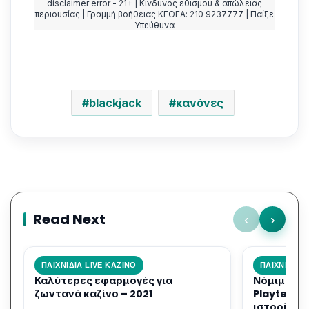
disclaimer error - 21+ | Κίνδυνος εθισμού & απώλειας
περιουσίας | Γραμμή βοήθειας ΚΕΘΕΑ: 210 9237777 | Παίξε
Υπεύθυνα
blackjack
κανόνες
Read Next
‹
›
ΠΑΙΧΝΊΔΙΑ LIVE ΚΑΖΊΝΟ
ΠΑΙΧΝΊΔΙΑ 
Καλύτερες εφαρμογές για
Νόμιμα liv
ζωντανά καζίνο – 2021
Playtech:
ιστορία!