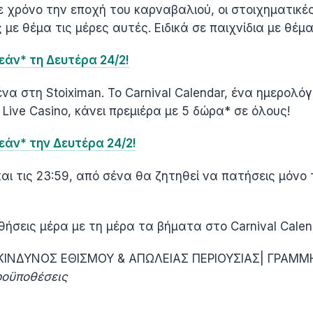
χρόνο την εποχή του καρναβαλιού, οι στοιχηματικές
με θέμα τις μέρες αυτές. Ειδικά σε παιχνίδια με θέμ
εάν* τη Δευτέρα 24/2!
να στη Stoiximan. To Carnival Calendar, ένα ημερολ
Live Casino, κάνει πρεμιέρα με 5 δώρα* σε όλους!
εάν* την Δευτέρα 24/2!
αι τις 23:59, από σένα θα ζητηθεί να πατήσεις μόνο
θήσεις μέρα με τη μέρα τα βήματα στο Carnival Calen
 ΚΙΝΔΥΝΟΣ ΕΘΙΣΜΟΥ & ΑΠΩΛΕΙΑΣ ΠΕΡΙΟΥΣΙΑΣ| ΓΡΑΜΜΗ
ροϋποθέσεις