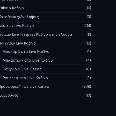
Επίγεια Καζίνο
(10)
Καταθέσεις/Αναλήψεις
(9)
Νέα των Live Καζίνο
(214)
Νόμιμα Live Ίντερνετ Καζίνο στην Ελλάδα
(11)
Παιχνίδια Live Καζίνο
(16)
Μπακαρά στα Live Καζίνο
(1)
Μπλάκτζακ στα Live Καζίνο
(4)
Παιχνίδια Live Casino
(6)
Ρουλέτα στα Live Καζίνο
(3)
Προσφορές* των Live Καζίνο
(308)
Συμβουλές
(10)