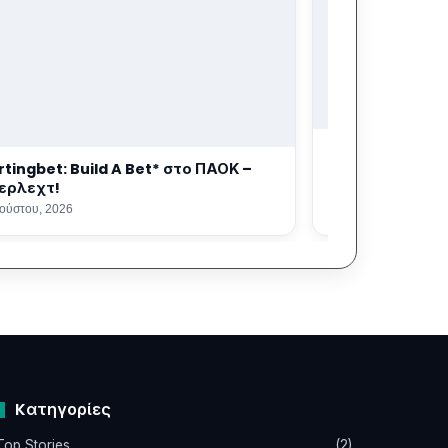
Το καλοκαίρι σ
rtingbet: Build A Bet* στο ΠΑΟΚ –
νέα ένταση, με
ερλεχτ!
εκπλήξεις!
ούστου, 2026
6 Αυγούστου, 2026
Kατηγορίες
Top Stories
(2)