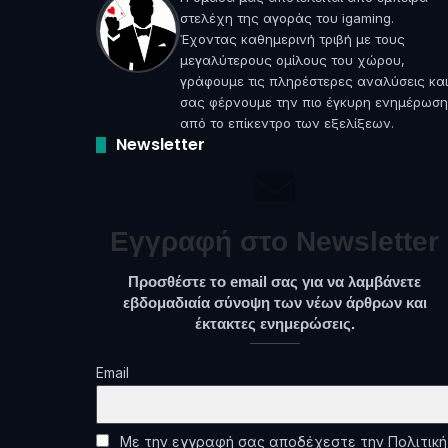
στελέχη της αγοράς του igaming.
Έχοντας καθημερινή τριβή με τους
μεγαλύτερους ομίλους του χώρου,
γράφουμε τις πληρέστερες αναλύσεις και
σας φέρνουμε την πιο έγκυρη ενημέρωση
από το επίκεντρο των εξελίξεων.
Newsletter
Εγγραφή στο Newsletter
Προσθέστε το email σας για να λαμβάνετε
εβδομαδιαία σύνοψη των νέων άρθρων και
έκτακτες ενημερώσεις.
Email
Με την εγγραφή σας αποδέχεστε την Πολιτική