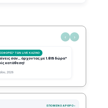
‹
›
ΟΣΦΟΡΈΣ* ΤΩΝ LIVE ΚΑΖΊΝΟ
ίνεις σαν… άρχοντας με 1.615 δώρα*
ίς κατάθεση!
αΐου, 2026