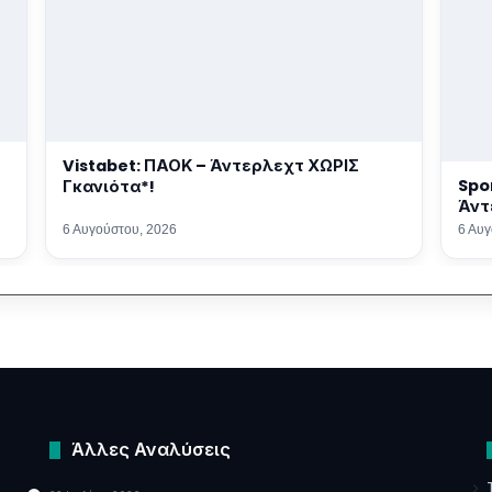
Vistabet: ΠΑΟΚ – Άντερλεχτ ΧΩΡΙΣ
Spo
Γκανιότα*!
Άντ
6 Αυγούστου, 2026
6 Αυγ
Άλλες Αναλύσεις