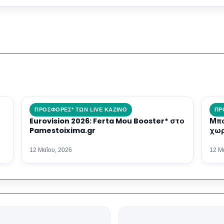
ΠΡΟΣΦΟΡΈΣ* ΤΩΝ LIVE ΚΑΖΊΝΟ
ΠΡ
Eurovision 2026: Ferta Mou Booster* στο
Μπα
Pamestoixima.gr
χωρ
12 Μαΐου, 2026
12 Μ