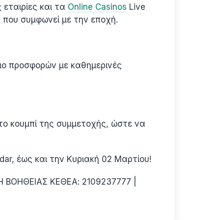
 εταιρίες και τα
Online Casinos
Live
α που συμφωνεί με την εποχή.
όγιο προσφορών με καθημερινές
 το κουμπί της συμμετοχής, ώστε να
dar, έως και την Κυριακή 02 Μαρτίου!
 ΒΟΗΘΕΙΑΣ ΚΕΘΕΑ: 2109237777 |