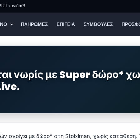
ΙΣ Γκανιότα*!
INO
ΠΛΗΡΩΜΕΣ
ΕΠΙΓΕΙΑ
ΣΥΜΒΟΥΛΕΣ
ΠΡΟΣΦ
ται νωρίς με Super δώρο* χ
ive.
 ανοίγει με δώρο* στη Stoiximan, χωρίς κατάθεση. Τ