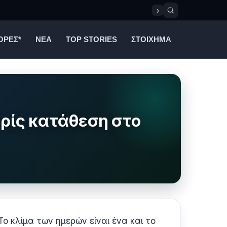
›
ΟΡΕΣ*
NEA
TOP STORIES
ΣΤΟΙΧΗΜΑ
ωρίς κατάθεση στο
ο κλίμα των ημερών είναι ένα και το