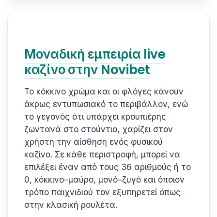
Μοναδική εμπειρία live
καζίνο στην Novibet
Το κόκκινο χρώμα και οι φλόγες κάνουν
άκρως εντυπωσιακό το περιβάλλον, ενώ
το γεγονός ότι υπάρχει κρουπιέρης
ζωντανά στο στούντιο, χαρίζει στον
χρήστη την αίσθηση ενός φυσικού
καζίνο. Σε κάθε περιστροφή, μπορεί να
επιλέξει έναν από τους 36 αριθμούς ή το
0, κόκκινο–μαύρο, μονό–ζυγό και όποιον
τρόπο παιχνιδιού τον εξυπηρετεί όπως
στην κλασική ρουλέτα.