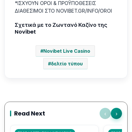
*ΙΣΧΥΟΥΝ ΟΡΟΙ & ΠΡΟΫΠΟΘΕΣΕΙΣ
ΔΙΑΘΕΣΙΜΟΙ ΣΤΟ NOVIBET.GR/INFO/OROI
Σχετικά με το Ζωντανό Καζίνο της
Novibet
Novibet Live Casino
δελτίο τύπου
Read Next
‹
›