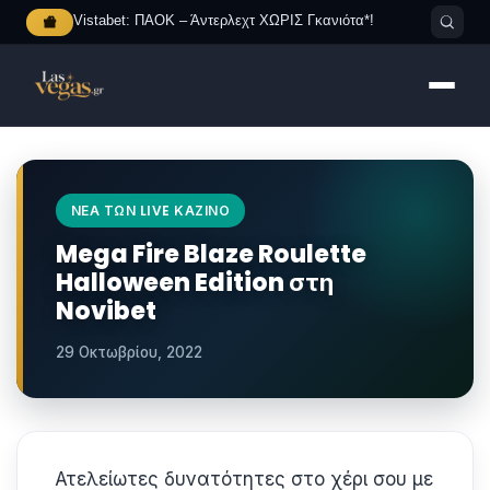
Vistabet: ΠΑΟΚ – Άντερλεχτ ΧΩΡΙΣ Γκανιότα*!
ΠΑΙΧΝΙΔΙΑ
LIVE CASINO
ΝΈΑ ΤΩΝ LIVE ΚΑΖΊΝΟ
Mega Fire Blaze Roulette
ΠΛΗΡΩΜΕΣ
Halloween Edition στη
Novibet
ΕΠΙΓΕΙΑ
29 Οκτωβρίου, 2022
ΣΥΜΒΟΥΛΕΣ
ΠΡΟΣΦΟΡΕΣ*
Ατελείωτες δυνατότητες στο χέρι σου με