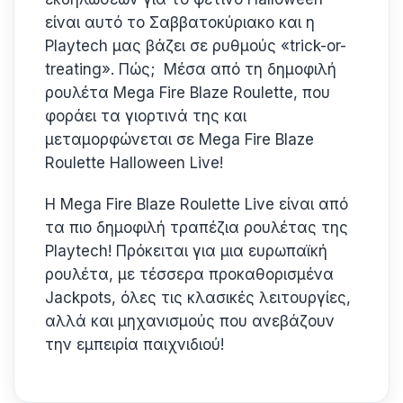
είναι αυτό το Σαββατοκύριακο και η
Playtech μας βάζει σε ρυθμούς «trick-or-
treating». Πώς; Μέσα από τη δημοφιλή
ρουλέτα Mega Fire Blaze Roulette, που
φοράει τα γιορτινά της και
μεταμορφώνεται σε Mega Fire Blaze
Roulette Halloween Live!
Η Mega Fire Blaze Roulette Live είναι από
τα πιο δημοφιλή τραπέζια ρουλέτας της
Playtech! Πρόκειται για μια ευρωπαϊκή
ρουλέτα, με τέσσερα προκαθορισμένα
Jackpots, όλες τις κλασικές λειτουργίες,
αλλά και μηχανισμούς που ανεβάζουν
την εμπειρία παιχνιδιού!