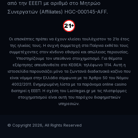
από την ΕΕΕΠ με αριθμό στο Μητρώο
Συνεργατών (Αffiliates) HGC-000145-AFF.
Οι επισκέπτες πρέπει να έχουν κλείσει τουλάχιστον το 21ο έτος
της ηλικίας τους. Η συχνή συμμετοχή στα Παίγνια εκθέτει τους
συμμετέχοντες στον κίνδυνο εθισμού και απώλειας περιουσίας.
Υποστηρίζουμε τον υπεύθυνο στοιχηματισμό. Για θέματα
εξάρτησης απευθυνθείτε στο ΚΕΘΕΑ: τηλέφωνο 1114. Αυτή η
ιστοσελίδα παρουσιάζει μόνο τα ζωντανά διαδικτυακά καζίνο που
είναι νόμιμα στην Ελλάδα σύμφωνα με το Άρθρο 50 του Νόμου
4002/2011. Ενημερωμένη λίστα με τα παράνομα online casino
διατηρεί η ΕΕΕΠ. Η σχέση του LasVegas.gr με τις πλατφόρμες
στοιχηματισμού είναι αυτή του παρόχου διαφημιστικών
υπηρεσιών.
© Copyright 2026, All Rights Reserved