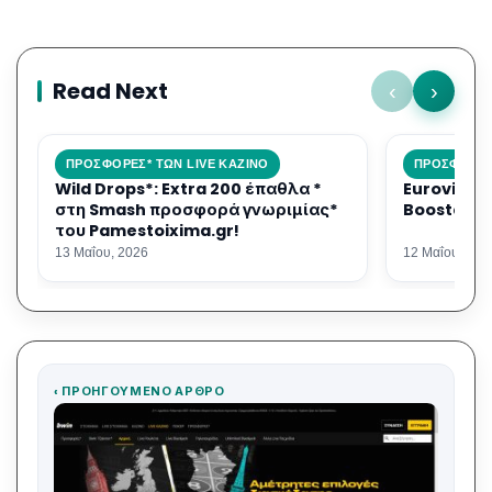
Read Next
‹
›
ΠΡΟΣΦΟΡΈΣ* ΤΩΝ LIVE ΚΑΖΊΝΟ
ΠΡΟΣΦΟΡΈΣ*
Wild Drops*: Extra 200 έπαθλα *
Eurovision
στη Smash προσφορά γνωριμίας*
Booster* 
του Pamestoixima.gr!
13 Μαΐου, 2026
12 Μαΐου, 202