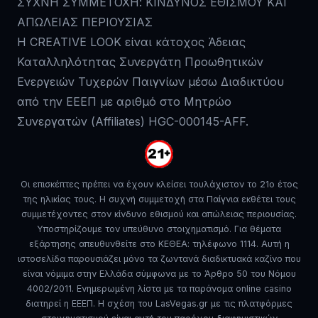
ΣΥΧΝΗ ΣΥΜΜΕΤΟΧΗ: ΚΙΝΔΥΝΟΣ ΕΘΙΣΜΟΥ ΚΑΙ
ΑΠΩΛΕΙΑΣ ΠΕΡΙΟΥΣΙΑΣ
Η CREATIVE LOOK είναι κάτοχος Άδειας
Καταλληλότητας Συνεργάτη Προωθητικών
Ενεργειών Τυχερών Παιγνίων μέσω Διαδικτύου
από την ΕΕΕΠ με αριθμό στο Μητρώο
Συνεργατών (Αffiliates) HGC-000145-AFF.
Οι επισκέπτες πρέπει να έχουν κλείσει τουλάχιστον το 21ο έτος
της ηλικίας τους. Η συχνή συμμετοχή στα Παίγνια εκθέτει τους
συμμετέχοντες στον κίνδυνο εθισμού και απώλειας περιουσίας.
Υποστηρίζουμε τον υπεύθυνο στοιχηματισμό. Για θέματα
εξάρτησης απευθυνθείτε στο ΚΕΘΕΑ: τηλέφωνο 1114. Αυτή η
ιστοσελίδα παρουσιάζει μόνο τα ζωντανά διαδικτυακά καζίνο που
είναι νόμιμα στην Ελλάδα σύμφωνα με το Άρθρο 50 του Νόμου
4002/2011. Ενημερωμένη λίστα με τα παράνομα online casino
διατηρεί η ΕΕΕΠ. Η σχέση του LasVegas.gr με τις πλατφόρμες