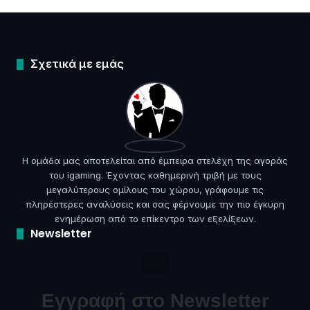
Σχετικά με εμάς
Η ομάδα μας αποτελείται από έμπειρα στελέχη της αγοράς
του igaming. Έχοντας καθημερινή τριβή με τους
μεγαλύτερους ομίλους του χώρου, γράφουμε τις
πληρέστερες αναλύσεις και σας φέρνουμε την πιο έγκυρη
ενημέρωση από το επίκεντρο των εξελίξεων.
Newsletter
Εγγραφή στο Newsletter