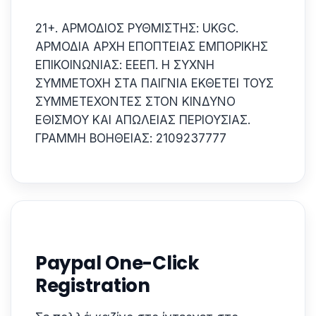
21+. ΑΡΜΟΔΙΟΣ ΡΥΘΜΙΣΤΗΣ: UKGC.
ΑΡΜΟΔΙΑ ΑΡΧΗ ΕΠΟΠΤΕΙΑΣ ΕΜΠΟΡΙΚΗΣ
ΕΠΙΚΟΙΝΩΝΙΑΣ: ΕΕΕΠ. Η ΣΥΧΝΗ
ΣΥΜΜΕΤΟΧΗ ΣΤΑ ΠΑΙΓΝΙΑ ΕΚΘΕΤΕΙ ΤΟΥΣ
ΣΥΜΜΕΤΕΧΟΝΤΕΣ ΣΤΟΝ ΚΙΝΔΥΝΟ
ΕΘΙΣΜΟΥ ΚΑΙ ΑΠΩΛΕΙΑΣ ΠΕΡΙΟΥΣΙΑΣ.
ΓΡΑΜΜΗ ΒΟΗΘΕΙΑΣ: 2109237777
Paypal One-Click
Registration