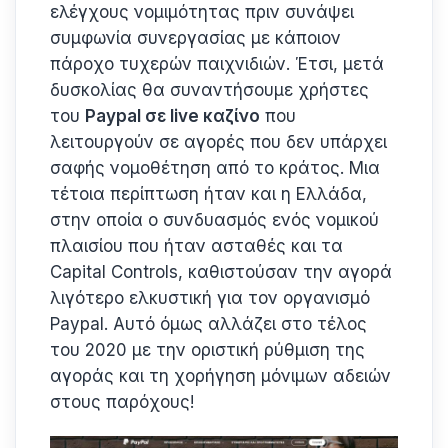
ελέγχους νομιμότητας πριν συνάψει
συμφωνία συνεργασίας με κάποιον
πάροχο τυχερών παιχνιδιών. Έτσι, μετά
δυσκολίας θα συναντήσουμε χρήστες
του
Paypal σε live καζίνο
που
λειτουργούν σε αγορές που δεν υπάρχει
σαφής νομοθέτηση από το κράτος. Μια
τέτοια περίπτωση ήταν και η Ελλάδα,
στην οποία ο συνδυασμός ενός νομικού
πλαισίου που ήταν ασταθές και τα
Capital Controls, καθιστούσαν την αγορά
λιγότερο ελκυστική για τον οργανισμό
Paypal. Αυτό όμως αλλάζει στο τέλος
του 2020 με την οριστική ρύθμιση της
αγοράς και τη χορήγηση μόνιμων αδειών
στους παρόχους!