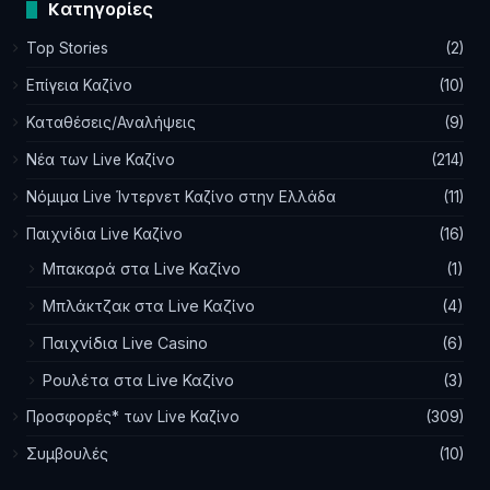
Kατηγορίες
Top Stories
(2)
Επίγεια Καζίνο
(10)
Καταθέσεις/Αναλήψεις
(9)
Νέα των Live Καζίνο
(214)
Νόμιμα Live Ίντερνετ Καζίνο στην Ελλάδα
(11)
Παιχνίδια Live Καζίνο
(16)
Μπακαρά στα Live Καζίνο
(1)
Μπλάκτζακ στα Live Καζίνο
(4)
Παιχνίδια Live Casino
(6)
Ρουλέτα στα Live Καζίνο
(3)
Προσφορές* των Live Καζίνο
(309)
Συμβουλές
(10)