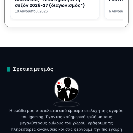
σεζόν 2026-27 (διαγωνισμός*)
10 Αυγούστου, 2026
6 Αυγούστου, 
Σχετικά με εμάς
Η ομάδα μας αποτελείται από έμπειρα στελέχη της αγοράς
του igaming. Έχοντας καθημερινή τριβή με τους
μεγαλύτερους ομίλους του χώρου, γράφουμε τις
πληρέστερες αναλύσεις και σας φέρνουμε την πιο έγκυρη