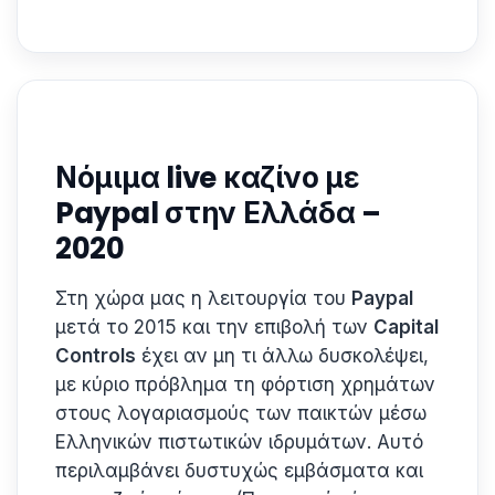
Νόμιμα live καζίνο με
Paypal στην Ελλάδα –
2020
Στη χώρα μας η λειτουργία του
Paypal
μετά το 2015 και την επιβολή των
Capital
Controls
έχει αν μη τι άλλω δυσκολέψει,
με κύριο πρόβλημα τη φόρτιση χρημάτων
στους λογαριασμούς των παικτών μέσω
Ελληνικών πιστωτικών ιδρυμάτων. Αυτό
περιλαμβάνει δυστυχώς εμβάσματα και