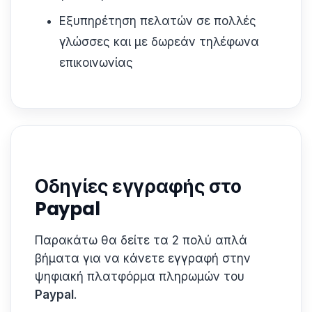
Εξυπηρέτηση πελατών σε πολλές
γλώσσες και με δωρεάν τηλέφωνα
επικοινωνίας
Οδηγίες εγγραφής στο
Paypal
Παρακάτω θα δείτε τα 2 πολύ απλά
βήματα για να κάνετε εγγραφή στην
ψηφιακή πλατφόρμα πληρωμών του
Paypal
.