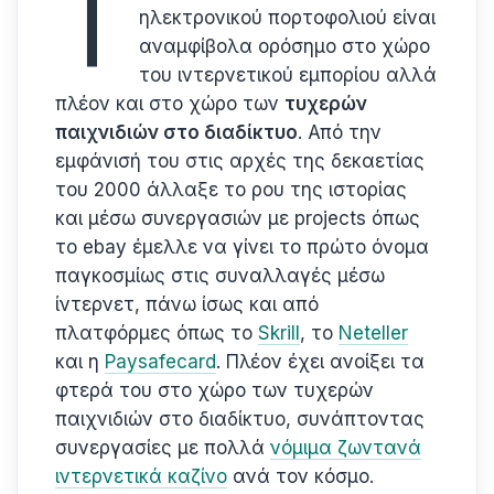
Τ
NEA
ηλεκτρονικού πορτοφολιού είναι
αναμφίβολα ορόσημο στο χώρο
TOP STORIES
του ιντερνετικού εμπορίου αλλά
πλέον και στο χώρο των
τυχερών
ΣΤΟΙΧΗΜΑ
παιχνιδιών στο διαδίκτυο
. Από την
εμφάνισή του στις αρχές της δεκαετίας
του 2000 άλλαξε το ρου της ιστορίας
και μέσω συνεργασιών με projects όπως
το ebay έμελλε να γίνει το πρώτο όνομα
παγκοσμίως στις συναλλαγές μέσω
ίντερνετ, πάνω ίσως και από
πλατφόρμες όπως το
Skrill
, το
Neteller
και η
Paysafecard
. Πλέον έχει ανοίξει τα
φτερά του στο χώρο των τυχερών
παιχνιδιών στο διαδίκτυο, συνάπτοντας
συνεργασίες με πολλά
νόμιμα ζωντανά
ιντερνετικά καζίνο
ανά τον κόσμο.