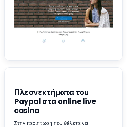
Πλεονεκτήματα του
Paypal στα online live
casino
Στην περίπτωση που θέλετε να