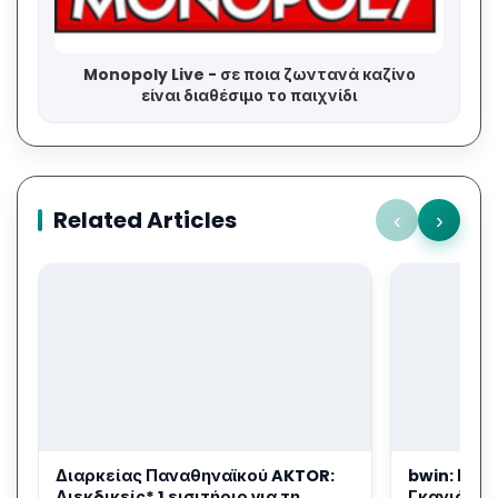
Monopoly Live - σε ποια ζωντανά καζίνο
είναι διαθέσιμο το παιχνίδι
Related Articles
‹
›
Διαρκείας Παναθηναϊκού AKTOR:
bwin: ΠΑΟ
Διεκδικείς* 1 εισιτήριο για τη
Γκανιότα*