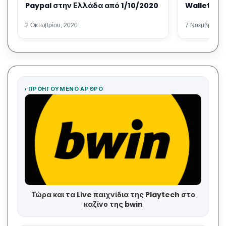
Paypal στην Ελλάδα από 1/10/2020
Wallet – 2
2 Οκτωβρίου, 2020
7 Νοεμβρίου, 
Τώρα και τα Live παιχνίδια της Playtech στο
καζίνο της bwin