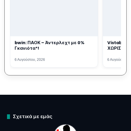
bwin: ΠΑΟΚ – Άντερλεχτ με 0%
Vistabet:
Γκανιότα*!
ΧΩΡΙΣ Γκα
6 Αυγούστου, 2026
6 Αυγούστου, 
Σχετικά με εμάς