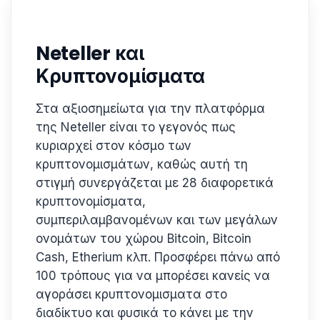
Neteller και
Κρυπτονομίσματα
Στα αξιοσημείωτα για την πλατφόρμα
της Neteller είναι το γεγονός πως
κυριαρχεί στον κόσμο των
κρυπτονομισμάτων, καθώς αυτή τη
στιγμή συνεργάζεται με 28 διαφορετικά
κρυπτονομίσματα,
συμπεριλαμβανομένων και των μεγάλων
ονομάτων του χώρου Bitcoin, Bitcoin
Cash, Etherium κλπ. Προσφέρει πάνω από
100 τρόπους για να μπορέσει κανείς να
αγοράσει κρυπτονομισματα στο
διαδίκτυο και φυσικά το κάνει με την