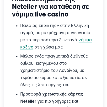
Neteller για κατάθεση σε
νόμιμα live casino
Παλαιός «παίκτης» στην Ελληνική
αγορά, με μακρόχρονη συνεργασία
με τα περισσότερα ζωντανά
νόμιμα
καζίνο
στη χώρα μας
Μέλος ενός πραγματικά διεθνούς
ομίλου, εισηγμένου στο
χρηματιστήριο του Λονδίνου, με
τεράστιο κύρος και αξιοπιστία σε
όλες τις λειτουργίες του.
Προσφορά
χρεωστικής κάρτας
Neteller
για πιο γρήγορες και