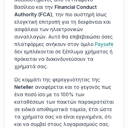
Βασίλειο και την
Financial Conduct
Authority (FCA)
, την πιο αυστηρή ίσως
ελεγκτική επιτροπή για τη διαφάνεια και
ασφάλεια των ηλεκτρονικών
συναλλαγών. Αυτό θα επιβεβαιώσει όσες
πλατφόρμες ανήκουν στον όμιλο
Paysafe
δεν εμπλέκονται σε ξέπλυμα χρήματος ή
πρόκειται να διακινδυνεύσουν τα
χρήματά σας.
Ως κομμάτι της φερεγγυότητας της
Neteller
αναφέρεται και το γεγονός πως
ένα ποσό ίσο με το 100% των
καταθέσεων των παικτών παρακρατείται
σε ειδικά αποθεματικά ταμεία, έτσι ώστε
τα χρήματα σας να είναι εγγυημένα, ότι
και να συμβεί στους λογαριασμούς σας.