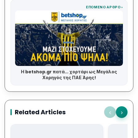
Η betshop.gr πατά... χορτάρι ως Μεγάλος
Χορηγός της ΠΑΕ Άρης!
Related Articles
‹
›