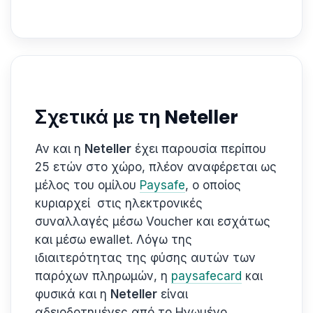
Σχετικά με τη Neteller
Αν και η
Neteller
έχει παρουσία περίπου
25 ετών στο χώρο, πλέον αναφέρεται ως
μέλος του ομίλου
Paysafe
, ο οποίος
κυριαρχεί στις ηλεκτρονικές
συναλλαγές μέσω Voucher και εσχάτως
και μέσω ewallet. Λόγω της
ιδιαιτερότητας της φύσης αυτών των
παρόχων πληρωμών, η
paysafecard
και
φυσικά και η
Neteller
είναι
αδειοδοτημένες από το Ηνωμένο