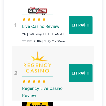
1
ΕΓΓΡΑΦΗ
Live Casino Review
21+ | Ρυθμιστής ΕΕΕΠ | ΓΡΑΜΜΗ
ΣΤΗΡΙΞΗΣ: 1114 | Παίξε Υπεύθυνα
2
ΕΓΓΡΑΦΗ
Regency Live Casino
Review