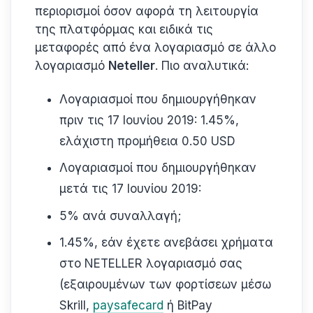
περιορισμοί όσον αφορά τη λειτουργία
της πλατφόρμας και ειδικά τις
μεταφορές από ένα λογαριασμό σε άλλο
λογαριασμό
Neteller
. Πιο αναλυτικά:
Λογαριασμοί που δημιουργήθηκαν
πριν τις 17 Ιουνίου 2019: 1.45%,
ελάχιστη προμήθεια 0.50 USD
Λογαριασμοί που δημιουργήθηκαν
μετά τις 17 Ιουνίου 2019:
5% ανά συναλλαγή;
1.45%, εάν έχετε ανεβάσει χρήματα
στο NETELLER λογαριασμό σας
(εξαιρουμένων των φορτίσεων μέσω
Skrill,
paysafecard
ή BitPay