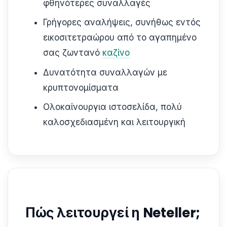
φθηνότερες συναλλαγές
Γρήγορες αναλήψεις, συνήθως εντός
εικοσιτετραώρου από το αγαπημένο
σας ζωντανό
καζίνο
Δυνατότητα συναλλαγών με
κρυπτονομίσματα
Ολοκαίνουργια ιστοσελίδα, πολύ
καλοσχεδιασμένη και λειτουργική
Πώς λειτουργεί η Neteller;