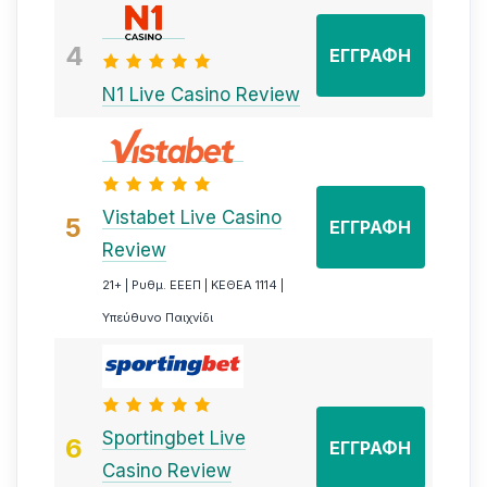
4
ΕΓΓΡΑΦΗ
N1 Live Casino Review
Vistabet Live Casino
5
ΕΓΓΡΑΦΗ
Review
21+ | Ρυθμ. ΕΕΕΠ | ΚΕΘΕΑ 1114 |
Υπεύθυνο Παιχνίδι
Sportingbet Live
6
ΕΓΓΡΑΦΗ
Casino Review